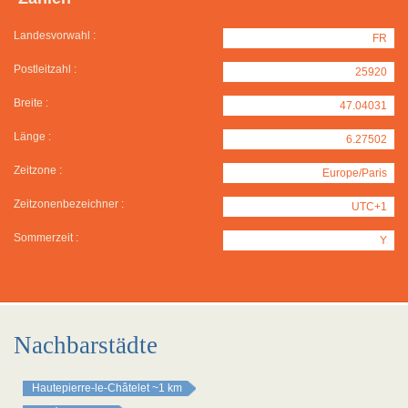
Landesvorwahl :
FR
Postleitzahl :
25920
Breite :
47.04031
Länge :
6.27502
Zeitzone :
Europe/Paris
Zeitzonenbezeichner :
UTC+1
Sommerzeit :
Y
Nachbarstädte
Hautepierre-le-Châtelet
~1 km