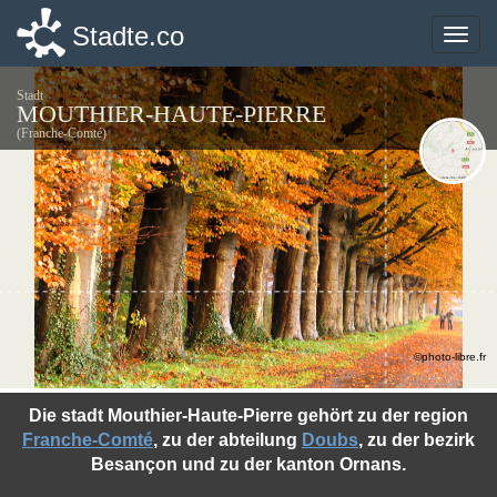
Stadte.co
Stadte.co
Toggle
Toggle
naviga
naviga
Stadt
MOUTHIER-HAUTE-PIERRE
(Franche-Comté)
©photo-libre.fr
Die stadt Mouthier-Haute-Pierre gehört zu der region
Franche-Comté
, zu der abteilung
Doubs
, zu der bezirk
Besançon und zu der kanton Ornans.