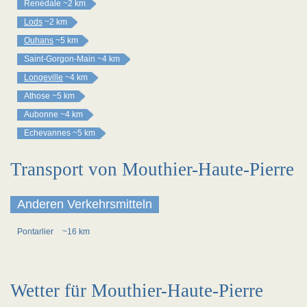
Renédale
~2 km
Lods
~2 km
Ouhans
~5 km
Saint-Gorgon-Main
~4 km
Longeville
~4 km
Athose
~5 km
Aubonne
~4 km
Echevannes
~5 km
Transport von Mouthier-Haute-Pierre
Anderen Verkehrsmitteln
Pontarlier
~16 km
Wetter für Mouthier-Haute-Pierre