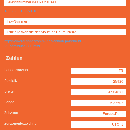
Telefonnummer des Rathauses
+(33) 03 81 60 91 10
Fax-Nummer
Offizielle Website der Mouthier-Haute-Pierre
http://www.routedescommunes.com/departement-
25-commune-380.html
Zahlen
Landesvorwahl :
FR
Postleitzahl :
25920
Breite :
47.04031
Länge :
6.27502
Zeitzone :
Europe/Paris
Zeitzonenbezeichner :
UTC+1