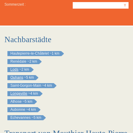
Sommerzeit :
Y
Nachbarstädte
Hautepierre-le-Châtelet
~1 km
Renédale
~2 km
Lods
~2 km
Ouhans
~5 km
Saint-Gorgon-Main
~4 km
Longeville
~4 km
Athose
~5 km
Aubonne
~4 km
Echevannes
~5 km