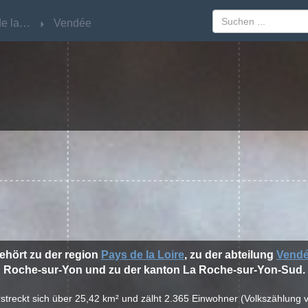
Pays de la Loire
Pays de la Loire
Vendée
Vendée
ehört zu der region
Pays de la Loire
, zu der abteilung
Vend
Roche-sur-Yon und zu der kanton La Roche-sur-Yon-Sud.
rstreckt sich über 25,42 km² und zälht 2.365 Einwohner (Volkszählung v