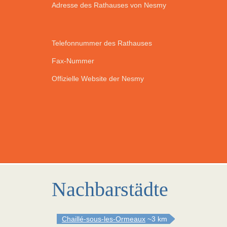
Adresse des Rathauses von Nesmy
Telefonnummer des Rathauses
Fax-Nummer
Offizielle Website der Nesmy
Nachbarstädte
Chaillé-sous-les-Ormeaux
~3 km