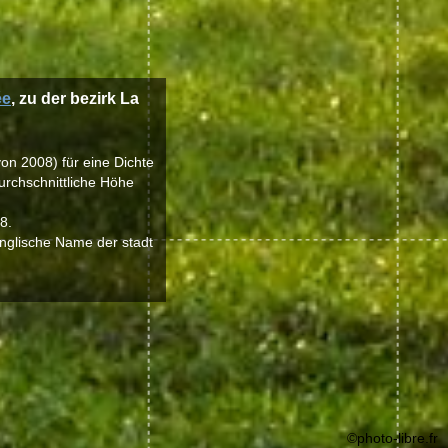
ée
, zu der bezirk La
on 2008) für eine Dichte
urchschnittliche Höhe
8.
nglische Name der stadt
©photo-libre.fr