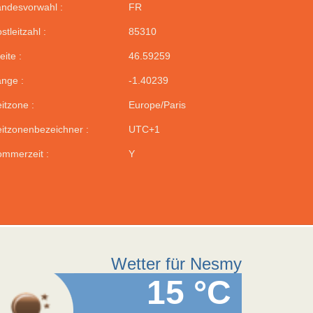
ndesvorwahl :
FR
stleitzahl :
85310
eite :
46.59259
nge :
-1.40239
itzone :
Europe/Paris
itzonenbezeichner :
UTC+1
mmerzeit :
Y
Wetter für Nesmy
15 °C