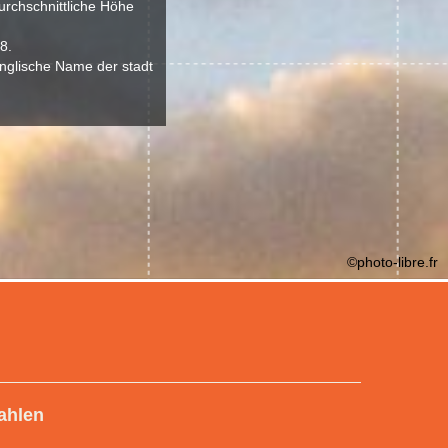
urchschnittliche Höhe
8.
nglische Name der stadt
©photo-libre.fr
ahlen