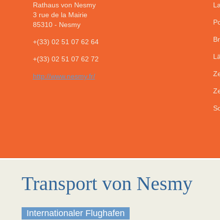
Rathaus von Nesmy
La
3 rue de la Mairie
Po
85310
-
Nesmy
Br
+(33) 02 51 07 62 64
Lä
+(33) 02 51 07 62 72
Ze
http://www.nesmy.fr/
Ze
So
Transport von Nesmy
Internationaler Flughafen