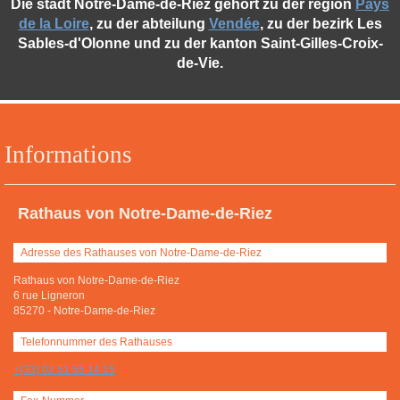
Die stadt Notre-Dame-de-Riez gehört zu der region
Pays
de la Loire
, zu der abteilung
Vendée
, zu der bezirk Les
Sables-d'Olonne und zu der kanton Saint-Gilles-Croix-
de-Vie.
Informations
Rathaus von Notre-Dame-de-Riez
Adresse des Rathauses von Notre-Dame-de-Riez
Rathaus von Notre-Dame-de-Riez
6 rue Ligneron
85270
-
Notre-Dame-de-Riez
Telefonnummer des Rathauses
+(33) 02 51 55 14 15