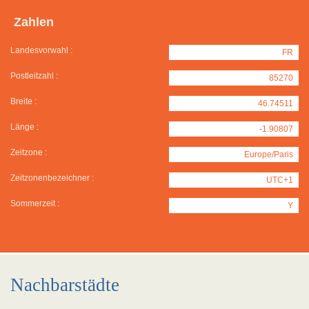
Zahlen
Landesvorwahl :
FR
Postleitzahl :
85270
Breite :
46.74511
Länge :
-1.90807
Zeitzone :
Europe/Paris
Zeitzonenbezeichner :
UTC+1
Sommerzeit :
Y
Nachbarstädte