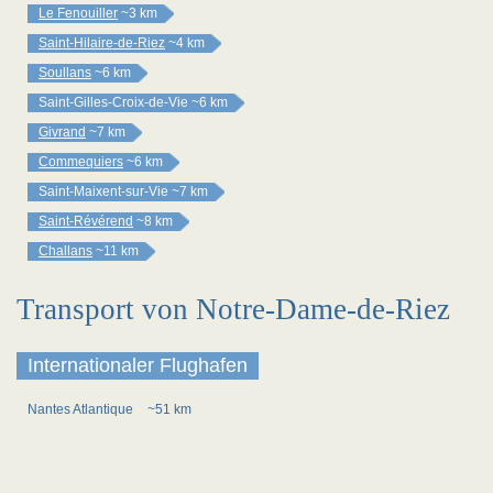
Le Fenouiller
~3 km
Saint-Hilaire-de-Riez
~4 km
Soullans
~6 km
Saint-Gilles-Croix-de-Vie
~6 km
Givrand
~7 km
Commequiers
~6 km
Saint-Maixent-sur-Vie
~7 km
Saint-Révérend
~8 km
Challans
~11 km
Transport von Notre-Dame-de-Riez
Internationaler Flughafen
Nantes Atlantique
~51 km