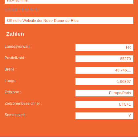
Fax-Nummer
+(33) 02 51 55 47 12
Offizielle Website der Notre-Dame-de-Riez
Zahlen
Landesvorwahl :
FR
Postleitzahl :
85270
Breite :
46.74511
Länge :
-1.90807
Zeitzone :
Europe/Paris
Zeitzonenbezeichner :
UTC+1
Sommerzeit :
Y