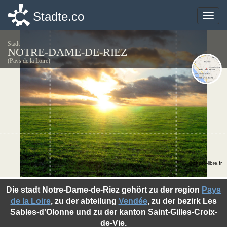
Stadte.co
Stadte.co
Toggle
Toggle
naviga
naviga
Stadt
NOTRE-DAME-DE-RIEZ
(Pays de la Loire)
©photo-libre.fr
Die stadt Notre-Dame-de-Riez gehört zu der region
Pays
de la Loire
, zu der abteilung
Vendée
, zu der bezirk Les
Sables-d'Olonne und zu der kanton Saint-Gilles-Croix-
de-Vie.