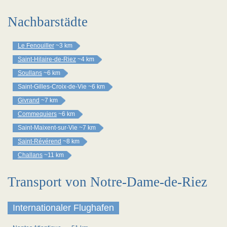
Nachbarstädte
Le Fenouiller
~3 km
Saint-Hilaire-de-Riez
~4 km
Soullans
~6 km
Saint-Gilles-Croix-de-Vie
~6 km
Givrand
~7 km
Commequiers
~6 km
Saint-Maixent-sur-Vie
~7 km
Saint-Révérend
~8 km
Challans
~11 km
Transport von Notre-Dame-de-Riez
Internationaler Flughafen