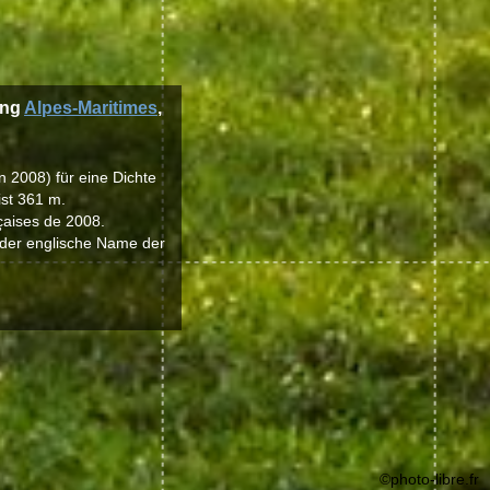
ung
Alpes-Maritimes
,
n 2008) für eine Dichte
st 361 m.
nçaises de 2008.
 der englische Name der
©photo-libre.fr