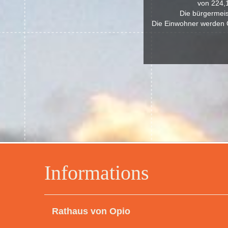
von 224,
Die bürgermeist
Die Einwohner werden O
Informations
Rathaus von Opio