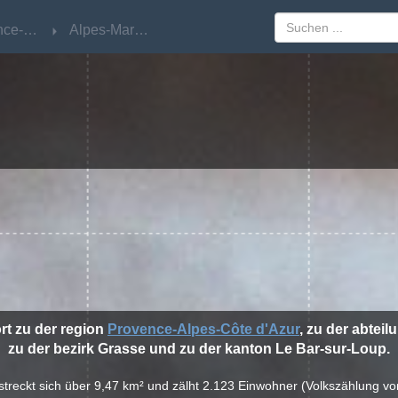
Provence-Alpes-Côte d'Azur
Provence-Alpes-Côte d'Azur
Alpes-Maritimes
Alpes-Maritimes
rt zu der region
Provence-Alpes-Côte d'Azur
, zu der abteil
zu der bezirk Grasse und zu der kanton Le Bar-sur-Loup.
rstreckt sich über 9,47 km² und zälht 2.123 Einwohner (Volkszählung vo