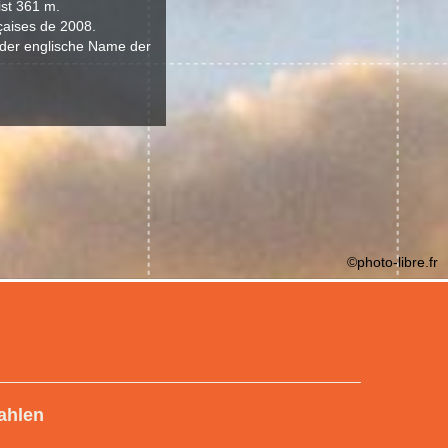
st 361 m.
nçaises de 2008.
 der englische Name der
©photo-libre.fr
ahlen