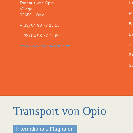
Rathaus von Opio
La
Village
Po
06650
-
Opio
Br
+(33) 04 93 77 23 18
Lä
+(33) 04 93 77 72 60
Ze
http://www.mairie-opio.com
Ze
So
Transport von Opio
Internationale Flughäfen