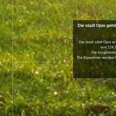
Die stadt Opio gehö
Die stadt zählt Opio e
von 224,
Die bürgermeist
Die Einwohner werden O