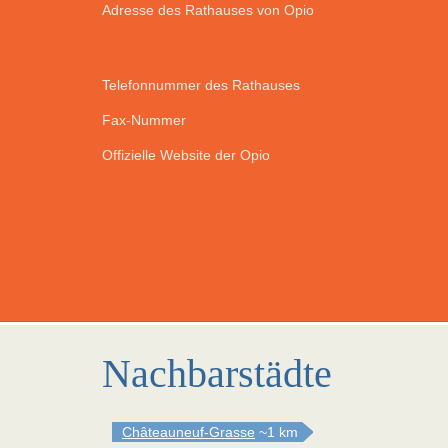
Adresse des Rathauses von Opio
Telefonnummer des Rathauses
Fax-Nummer
Offizielle Website der Opio
Nachbarstädte
Châteauneuf-Grasse
~1 km