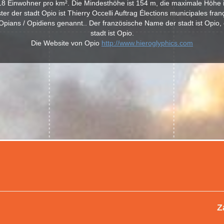
18 Einwohner pro km². Die Mindesthöhe ist 154 m, die maximale Höhe i
er der stadt Opio ist Thierry Occelli Auftrag Élections municipales fra
pians / Opidiens genannt.. Der französische Name der stadt ist Opio,
stadt ist Opio.
Die Website von Opio
http://www.hieroglyphics.com
Z