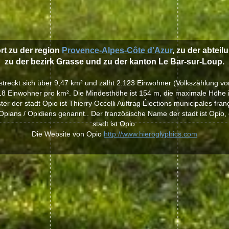
rt zu der region
Provence-Alpes-Côte d'Azur
, zu der abteil
zu der bezirk Grasse und zu der kanton Le Bar-sur-Loup.
rstreckt sich über 9,47 km² und zälht 2.123 Einwohner (Volkszählung vo
18 Einwohner pro km². Die Mindesthöhe ist 154 m, die maximale Höhe i
er der stadt Opio ist Thierry Occelli Auftrag Élections municipales fra
pians / Opidiens genannt.. Der französische Name der stadt ist Opio,
stadt ist Opio.
Die Website von Opio
http://www.hieroglyphics.com