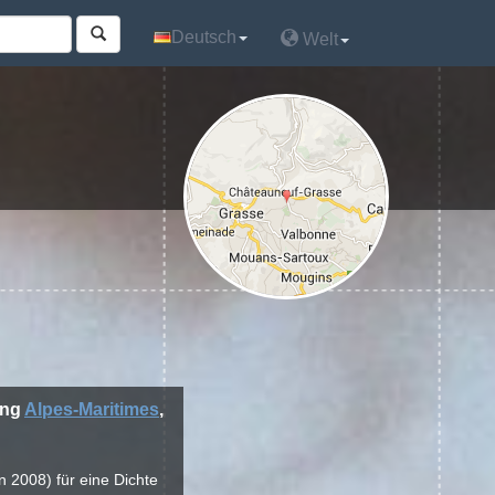
Deutsch
Deutsch
Welt
Welt
ung
Alpes-Maritimes
,
n 2008) für eine Dichte