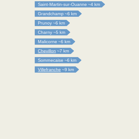
Saint-Martin-sur-Ouanne
~4 km
Grandchamp
~6 km
Prunoy
~6 km
Charny
~5 km
Malicorne
~6 km
Chevillon
~7 km
Sommecaise
~6 km
Villefranche
~9 km