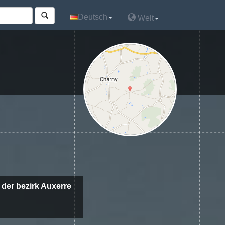
Deutsch
Deutsch
Welt
Welt
u der bezirk Auxerre