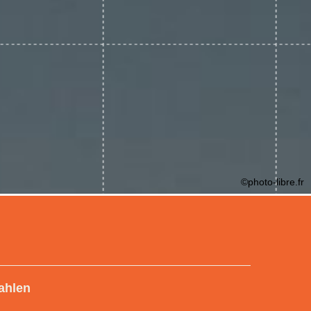
©photo-libre.fr
ahlen