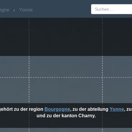
ogne
ogne
Yonne
Yonne
gehört zu der region
Bourgogne
, zu der abteilung
Yonne
, z
und zu der kanton Charny.