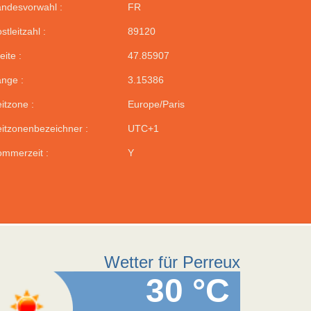
ndesvorwahl :
FR
stleitzahl :
89120
eite :
47.85907
nge :
3.15386
itzone :
Europe/Paris
itzonenbezeichner :
UTC+1
mmerzeit :
Y
Wetter für Perreux
30 °C