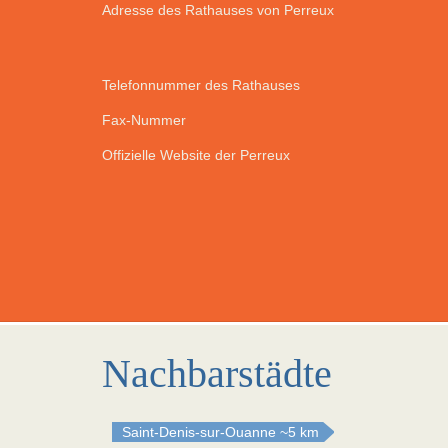
Adresse des Rathauses von Perreux
Telefonnummer des Rathauses
Fax-Nummer
Offizielle Website der Perreux
Nachbarstädte
Saint-Denis-sur-Ouanne
~5 km