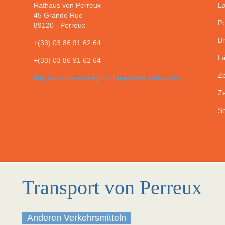
Rathaus von Perreux
La
45 Grande Rue
Po
89120
-
Perreux
Br
+(33) 03 86 91 62 64
Lä
+(33) 03 86 91 62 64
Ze
http://www.cc-charny.fr/villages/perr/index.php
Ze
So
Transport von Perreux
Anderen Verkehrsmitteln