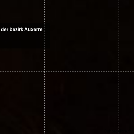
u der bezirk Auxerre
©photo-libre.fr