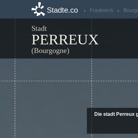
Stadte.co
Stadte.co
Frankreich
Frankreich
Bourg
Bourg
Stadt
PERREUX
(Bourgogne)
Die stadt Perreux 