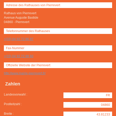
Adresse des Rathauses von Pierrevert
Rathaus von Pierrevert
Avenue Auguste Bastide
04860
-
Pierrevert
Telefonnummer des Rathauses
+(33) 04 92 72 86 87
Fax-Nummer
+(33) 04 92 72 88 60
Offizielle Website der Pierrevert
http://www.mairie-pierrevert.fr/
Zahlen
Landesvorwahl :
FR
Postleitzahl :
04860
Breite :
43.81233