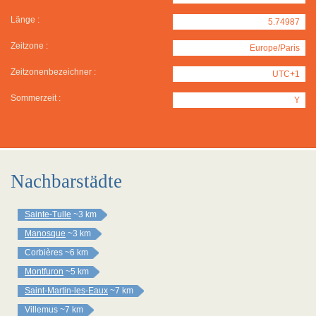
Länge :
5.74987
Zeitzone :
Europe/Paris
Zeitzonenbezeichner :
UTC+1
Sommerzeit :
Y
Nachbarstädte
Sainte-Tulle
~3 km
Manosque
~3 km
Corbières
~6 km
Montfuron
~5 km
Saint-Martin-les-Eaux
~7 km
Villemus
~7 km