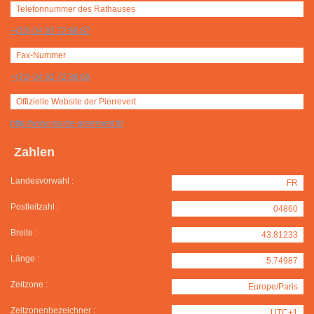
Telefonnummer des Rathauses
+(33) 04 92 72 86 87
Fax-Nummer
+(33) 04 92 72 88 60
Offizielle Website der Pierrevert
http://www.mairie-pierrevert.fr/
Zahlen
Landesvorwahl :
FR
Postleitzahl :
04860
Breite :
43.81233
Länge :
5.74987
Zeitzone :
Europe/Paris
Zeitzonenbezeichner :
UTC+1