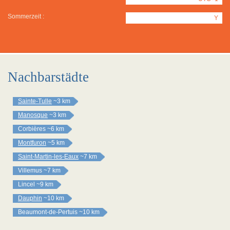
Sommerzeit :
Y
Nachbarstädte
Sainte-Tulle
~3 km
Manosque
~3 km
Corbières
~6 km
Montfuron
~5 km
Saint-Martin-les-Eaux
~7 km
Villemus
~7 km
Lincel
~9 km
Dauphin
~10 km
Beaumont-de-Pertuis
~10 km