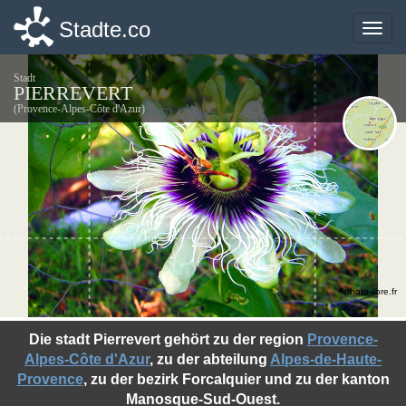
Stadte.co
Stadte.co
Toggle
Toggle
naviga
naviga
Stadt
PIERREVERT
(Provence-Alpes-Côte d'Azur)
©photo-libre.fr
Die stadt Pierrevert gehört zu der region
Provence-
Alpes-Côte d'Azur
, zu der abteilung
Alpes-de-Haute-
Provence
, zu der bezirk Forcalquier und zu der kanton
Manosque-Sud-Ouest.