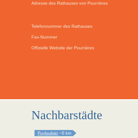
Adresse des Rathauses von Pourrières
Telefonnummer des Rathauses
Fax-Nummer
Offizielle Website der Pourrières
Nachbarstädte
Puyloubier
~5 km