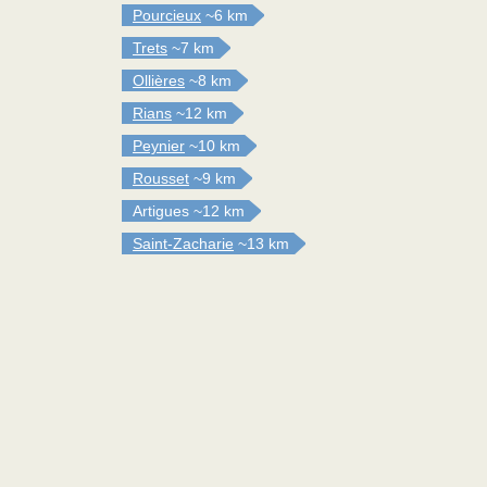
Pourcieux
~6 km
Trets
~7 km
Ollières
~8 km
Rians
~12 km
Peynier
~10 km
Rousset
~9 km
Artigues
~12 km
Saint-Zacharie
~13 km