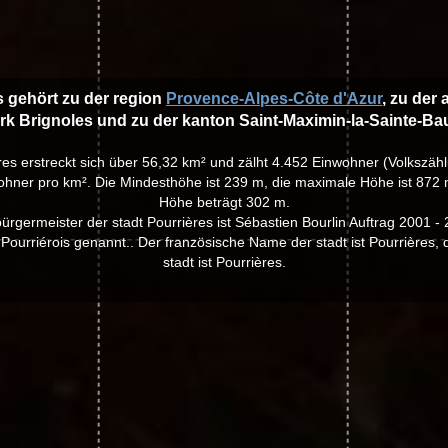
s gehört zu der region
Provence-Alpes-Côte d'Azur
, zu der
rk Brignoles und zu der kanton Saint-Maximin-la-Sainte-B
ères erstreckt sich über 56,32 km² und zälht 4.452 Einwohner (Volkszäh
hner pro km². Die Mindesthöhe ist 239 m, die maximale Höhe ist 872 m
Höhe beträgt 302 m.
bürgermeister der stadt Pourrières ist Sébastien Bourlin Auftrag 2001 - 
ourriérois genannt.. Der französische Name der stadt ist Pourrières,
stadt ist Pourrières.