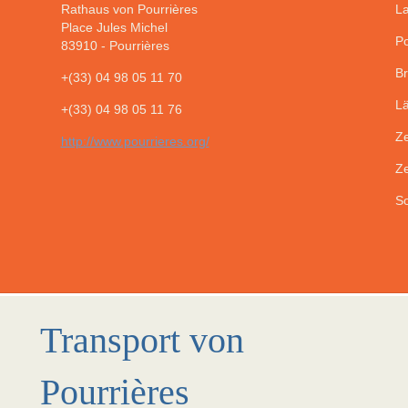
Rathaus von Pourrières
La
Place Jules Michel
Po
83910
-
Pourrières
Br
+(33) 04 98 05 11 70
Lä
+(33) 04 98 05 11 76
Ze
http://www.pourrieres.org/
Ze
So
Transport von
Pourrières