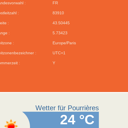
ndesvorwahl :
FR
stleitzahl :
83910
eite :
43.50445
nge :
5.73423
itzone :
Europe/Paris
itzonenbezeichner :
UTC+1
mmerzeit :
Y
Wetter für Pourrières
24 °C