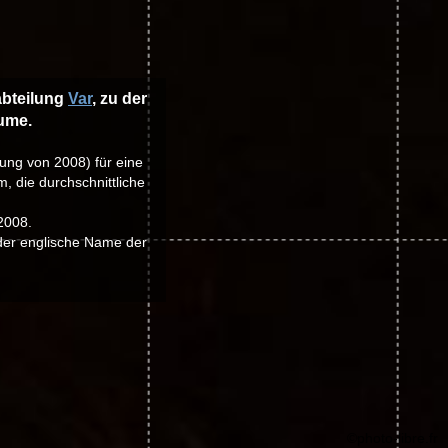
 abteilung
Var
, zu der
aume.
lung von 2008) für eine
, die durchschnittliche
2008.
 der englische Name der
©photo-libre.fr