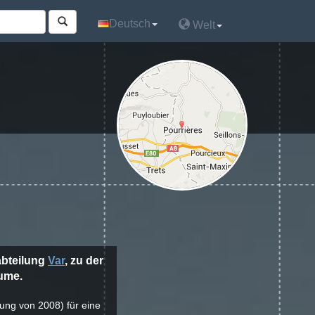
Deutsch
Deutsch
Welt
Welt
 abteilung
Var
, zu der
aume.
lung von 2008) für eine