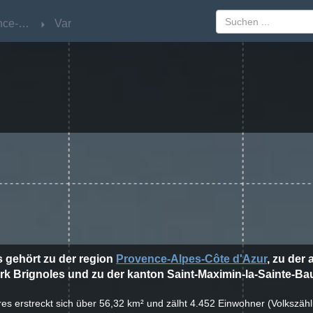
Provence-Alpes-Côte d'Azur
Provence-Alpes-Côte d'Azur
Var
Var
s gehört zu der region
Provence-Alpes-Côte d'Azur
, zu der
rk Brignoles und zu der kanton Saint-Maximin-la-Sainte-B
ères erstreckt sich über 56,32 km² und zälht 4.452 Einwohner (Volkszäh