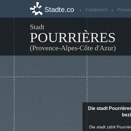
Stadte.co
Stadte.co
Frankreich
Frankreich
Stadt
POURRIÈRES
(Provence-Alpes-Côte d'Azur)
Die stadt Pourrière
bezi
Die stadt zählt Pourri