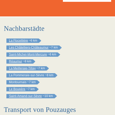
Nachbarstädte
La Flocellière
~6 km
Les Châtelliers-Châteaumur
~7 km
Saint-Michel-Mont-Mercure
~6 km
Réaumur
~8 km
La Meilleraie-Tillay
~7 km
La Pommeraie-sur-Sèvre
~8 km
Montournais
~7 km
Le Boupère
~7 km
Saint-Amand-sur-Sèvre
~10 km
Transport von Pouzauges