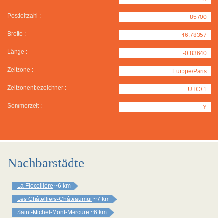
Postleitzahl :
85700
Breite :
46.78357
Länge :
-0.83640
Zeitzone :
Europe/Paris
Zeitzonenbezeichner :
UTC+1
Sommerzeit :
Y
Nachbarstädte
La Flocellière
~6 km
Les Châtelliers-Châteaumur
~7 km
Saint-Michel-Mont-Mercure
~6 km