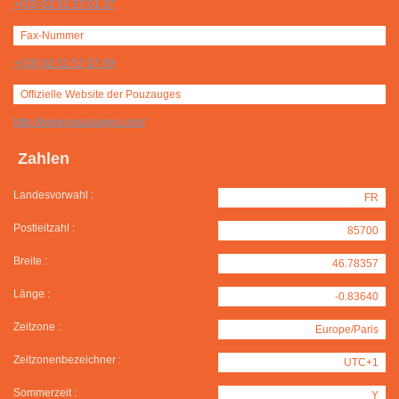
+(33) 02 51 57 01 37
Fax-Nummer
+(33) 02 51 57 07 69
Offizielle Website der Pouzauges
http://www.pouzauges.com/
Zahlen
Landesvorwahl :
FR
Postleitzahl :
85700
Breite :
46.78357
Länge :
-0.83640
Zeitzone :
Europe/Paris
Zeitzonenbezeichner :
UTC+1
Sommerzeit :
Y