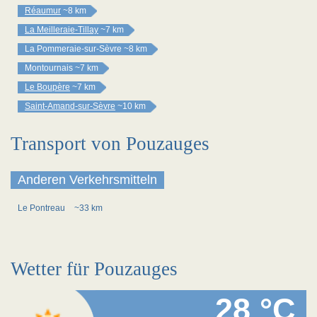
Réaumur
~8 km
La Meilleraie-Tillay
~7 km
La Pommeraie-sur-Sèvre
~8 km
Montournais
~7 km
Le Boupère
~7 km
Saint-Amand-sur-Sèvre
~10 km
Transport von Pouzauges
Anderen Verkehrsmitteln
Le Pontreau
~33 km
Wetter für Pouzauges
28 °C