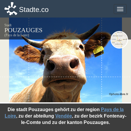
Stadte.co
Stadte.co
Toggle
Toggle
naviga
naviga
Stadt
POUZAUGES
(Pays de la Loire)
©photo-libre.fr
Die stadt Pouzauges gehört zu der region
Pays de la
Loire
, zu der abteilung
Vendée
, zu der bezirk Fontenay-
le-Comte und zu der kanton Pouzauges.