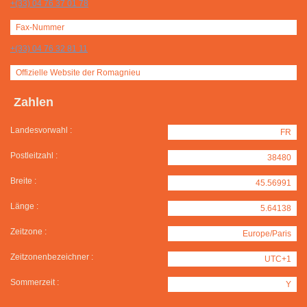
+(33) 04 76 37 01 78
Fax-Nummer
+(33) 04 76 32 81 11
Offizielle Website der Romagnieu
Zahlen
Landesvorwahl :
FR
Postleitzahl :
38480
Breite :
45.56991
Länge :
5.64138
Zeitzone :
Europe/Paris
Zeitzonenbezeichner :
UTC+1
Sommerzeit :
Y