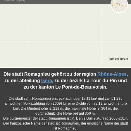
©photo-libre.fr
Die stadt Romagnieu gehört zu der region
Rhône-Alpes
,
zu der abteilung
Isère
, zu der bezirk La Tour-du-Pin und
zu der kanton Le Pont-de-Beauvoisin.
Die stadt zählt Romagnieu erstreckt sich über 17,11 km² und zälht 1.235
Einwohner (Volkszählung von 2009) für eine Dichte von 72,18 Einwohner pro
km². Die Mindesthöhe ist 218 m, die maximale Höhe ist 364 m, die
durchschnittliche Höhe beträgt 350 m.
Die bürgermeister der stadt Romagnieu ist M. Denis Guillet Auftrag 2008-2014.
Der französische Name der stadt ist Romagnieu, der englische Name der stadt
ist Romagnieu.