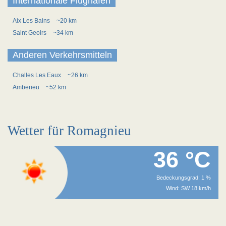
Internationale Flughäfen
Aix Les Bains
~20 km
Saint Geoirs
~34 km
Anderen Verkehrsmitteln
Challes Les Eaux
~26 km
Amberieu
~52 km
Wetter für Romagnieu
36 °C
Bedeckungsgrad: 1 %
Wind: SW 18 km/h