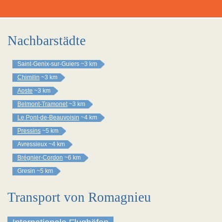
Nachbarstädte
Saint-Genix-sur-Guiers
~3 km
Chimilin
~3 km
Aoste
~3 km
Belmont-Tramonet
~3 km
Le Pont-de-Beauvoisin
~4 km
Pressins
~5 km
Avressieux
~4 km
Brégnier-Cordon
~6 km
Gresin
~5 km
Transport von Romagnieu