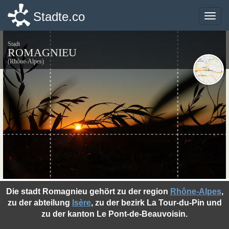
Stadte.co
Stadte.co
Toggle
Toggle
naviga
naviga
Stadt
ROMAGNIEU
(Rhône-Alpes)
©photo-libre.fr
Die stadt Romagnieu gehört zu der region
Rhône-Alpes
,
zu der abteilung
Isère
, zu der bezirk La Tour-du-Pin und
zu der kanton Le Pont-de-Beauvoisin.