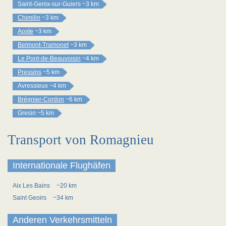
Saint-Genix-sur-Guiers
~3 km
Chimilin
~3 km
Aoste
~3 km
Belmont-Tramonet
~3 km
Le Pont-de-Beauvoisin
~4 km
Pressins
~5 km
Avressieux
~4 km
Brégnier-Cordon
~6 km
Gresin
~5 km
Transport von Romagnieu
Internationale Flughäfen
Aix Les Bains
~20 km
Saint Geoirs
~34 km
Anderen Verkehrsmitteln