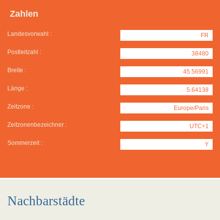
Zahlen
Landesvorwahl :
FR
Postleitzahl :
38480
Breite :
45.56991
Länge :
5.64138
Zeitzone :
Europe/Paris
Zeitzonenbezeichner :
UTC+1
Sommerzeit :
Y
Nachbarstädte