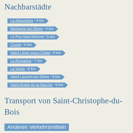
Nachbarstädte
La Séguinière
~4 km
Mortagne-sur-Sèvre
~4 km
Le Puy-Saint-Bonnet
~5 km
Cholet
~6 km
Saint-Léger-sous-Cholet
~8 km
La Romagne
~7 km
La Verrie
~8 km
Saint-Laurent-sur-Sèvre
~9 km
Saint-André-de-la-Marche
~9 km
Transport von Saint-Christophe-du-
Bois
Anderen Verkehrsmitteln