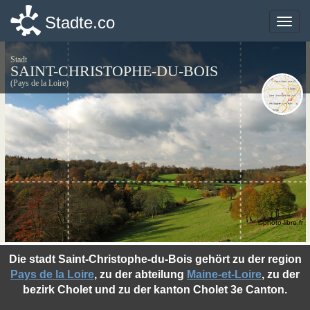
Stadte.co
Stadte.co
Toggle
Toggle
naviga
naviga
Stadt
SAINT-CHRISTOPHE-DU-BOIS
(Pays de la Loire)
©photo-libre.fr
Die stadt Saint-Christophe-du-Bois gehört zu der region
Pays de la Loire
, zu der abteilung
Maine-et-Loire
, zu der
bezirk Cholet und zu der kanton Cholet 3e Canton.