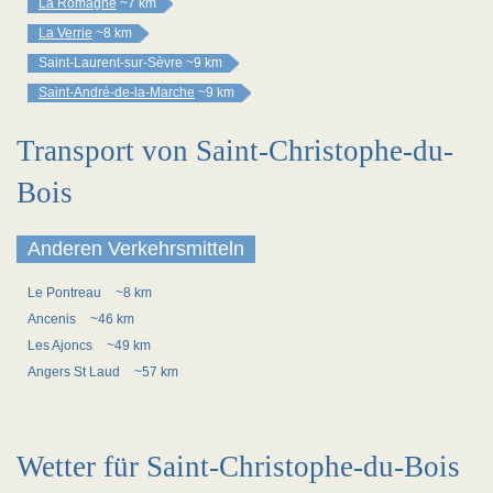
La Romagne
~7 km
La Verrie
~8 km
Saint-Laurent-sur-Sèvre
~9 km
Saint-André-de-la-Marche
~9 km
Transport von Saint-Christophe-du-
Bois
Anderen Verkehrsmitteln
Le Pontreau
~8 km
Ancenis
~46 km
Les Ajoncs
~49 km
Angers St Laud
~57 km
Wetter für Saint-Christophe-du-Bois