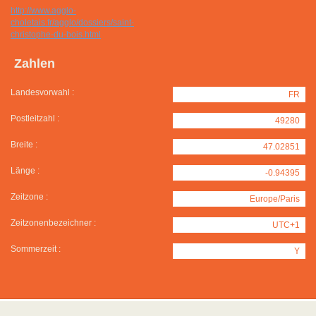
http://www.agglo-
choletais.fr/agglo/dossiers/saint-
christophe-du-bois.html
Zahlen
Landesvorwahl :
FR
Postleitzahl :
49280
Breite :
47.02851
Länge :
-0.94395
Zeitzone :
Europe/Paris
Zeitzonenbezeichner :
UTC+1
Sommerzeit :
Y