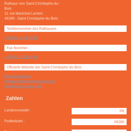
Rathaus von Saint-Christophe-du-
Bois
31 rue Maréchal Leclerc
49280
-
Saint-Christophe-du-Bois
Telefonnummer des Rathauses
+(33) 02 41 56 92 51
Fax-Nummer
+(33) 02 41 56 02 14
Offizielle Website der Saint-Christophe-du-Bois
http://www.agglo-
choletais.fr/agglo/dossiers/saint-
christophe-du-bois.html
Zahlen
Landesvorwahl :
FR
Postleitzahl :
49280