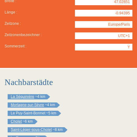
Breite :
47.02851
Länge :
-0.94395
Zeitzone :
Europe/Paris
Zeitzonenbezeichner :
UTC+1
Sommerzeit :
Y
Nachbarstädte
La Séguinière
~4 km
Mortagne-sur-Sèvre
~4 km
Le Puy-Saint-Bonnet
~5 km
Cholet
~6 km
Saint-Léger-sous-Cholet
~8 km