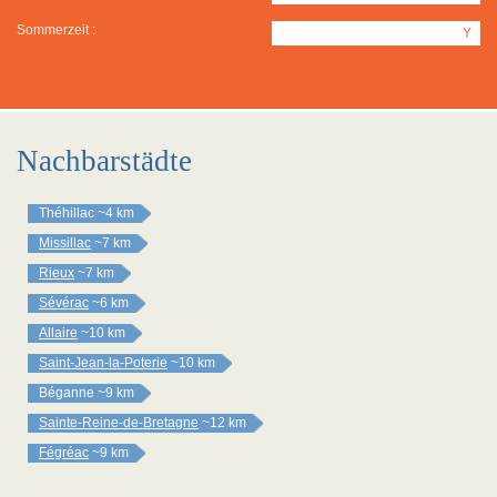
Sommerzeit :
Y
Nachbarstädte
Théhillac
~4 km
Missillac
~7 km
Rieux
~7 km
Sévérac
~6 km
Allaire
~10 km
Saint-Jean-la-Poterie
~10 km
Béganne
~9 km
Sainte-Reine-de-Bretagne
~12 km
Fégréac
~9 km