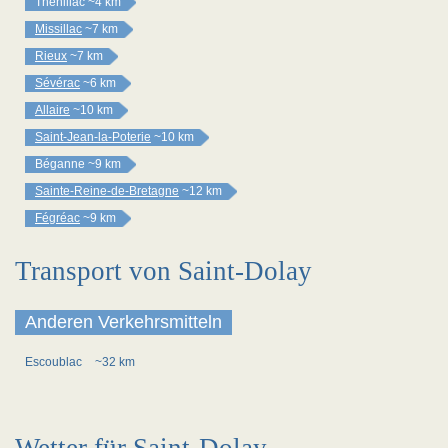
Théhillac
~4 km
Missillac
~7 km
Rieux
~7 km
Sévérac
~6 km
Allaire
~10 km
Saint-Jean-la-Poterie
~10 km
Béganne
~9 km
Sainte-Reine-de-Bretagne
~12 km
Fégréac
~9 km
Transport von Saint-Dolay
Anderen Verkehrsmitteln
Escoublac
~32 km