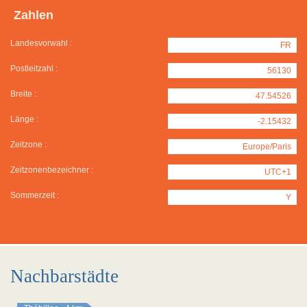
Zahlen
Landesvorwahl :
FR
Postleitzahl :
56130
Breite :
47.54526
Länge :
-2.15432
Zeitzone :
Europe/Paris
Zeitzonenbezeichner :
UTC+1
Sommerzeit :
Y
Nachbarstädte