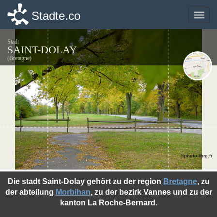
Stadte.co
Stadte.co
Toggle
Toggle
naviga
naviga
Stadt
SAINT-DOLAY
(Bretagne)
©photo-libre.fr
Die stadt Saint-Dolay gehört zu der region
Bretagne
, zu
der abteilung
Morbihan
, zu der bezirk Vannes und zu der
kanton La Roche-Bernard.