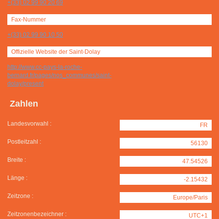
+(33) 02 99 90 20 69
Fax-Nummer
+(33) 02 99 90 10 50
Offizielle Website der Saint-Dolay
http://www.cc-pays-la-roche-
bernard.fr/pages/nos_communes/saint-
dolay/present
Zahlen
Landesvorwahl :
FR
Postleitzahl :
56130
Breite :
47.54526
Länge :
-2.15432
Zeitzone :
Europe/Paris
Zeitzonenbezeichner :
UTC+1