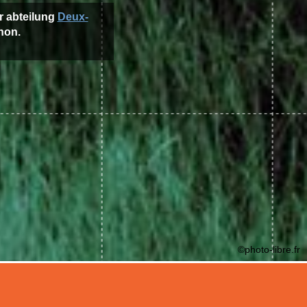
er abteilung
Deux-
non.
©photo-libre.fr