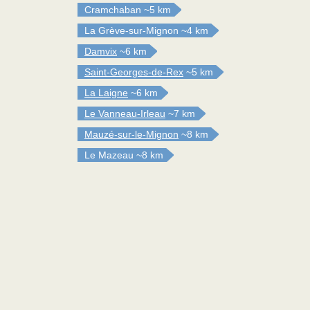
Cramchaban
~5 km
La Grève-sur-Mignon
~4 km
Damvix
~6 km
Saint-Georges-de-Rex
~5 km
La Laigne
~6 km
Le Vanneau-Irleau
~7 km
Mauzé-sur-le-Mignon
~8 km
Le Mazeau
~8 km