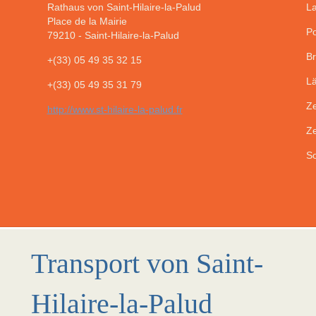
Rathaus von Saint-Hilaire-la-Palud
La
Place de la Mairie
Po
79210
-
Saint-Hilaire-la-Palud
Br
+(33) 05 49 35 32 15
Lä
+(33) 05 49 35 31 79
Ze
http://www.st-hilaire-la-palud.fr
Ze
So
Transport von Saint-
Hilaire-la-Palud