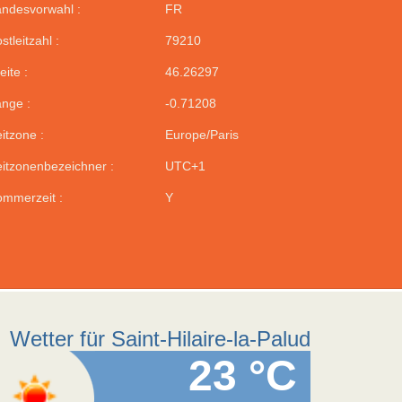
ndesvorwahl :
FR
stleitzahl :
79210
eite :
46.26297
nge :
-0.71208
itzone :
Europe/Paris
itzonenbezeichner :
UTC+1
mmerzeit :
Y
Wetter für Saint-Hilaire-la-Palud
23 °C