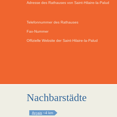
Adresse des Rathauses von Saint-Hilaire-la-Palud
Telefonnummer des Rathauses
Fax-Nummer
Offizielle Website der Saint-Hilaire-la-Palud
Nachbarstädte
Arçais
~4 km