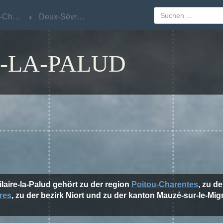
Poitou-Charentes
Poitou-Charentes
Deux-Sèvres
Deux-Sèvres
E-LA-PALUD
ilaire-la-Palud gehört zu der region
Poitou-Charentes
, zu d
res
, zu der bezirk Niort und zu der kanton Mauzé-sur-le-Mig