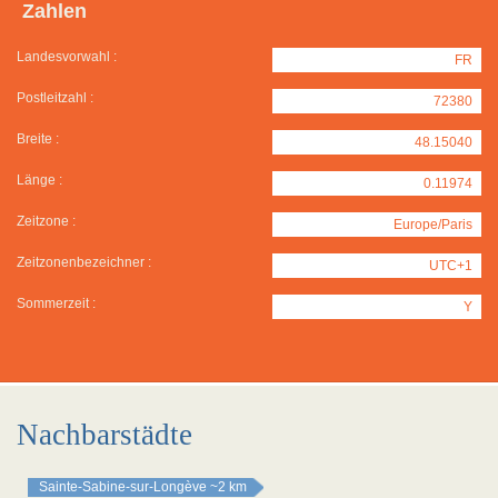
Zahlen
Landesvorwahl :
FR
Postleitzahl :
72380
Breite :
48.15040
Länge :
0.11974
Zeitzone :
Europe/Paris
Zeitzonenbezeichner :
UTC+1
Sommerzeit :
Y
Nachbarstädte
Sainte-Sabine-sur-Longève
~2 km