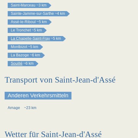
Saint-Marceau
~3 km
Sainte-Jamme-sur-Sarthe
~4 km
Assé-le-Riboul
~5 km
Le Tronchet
~5 km
La Chapelle-Saint-Fray
~5 km
Montbizot
~5 km
La Bazoge
~6 km
Souillé
~6 km
Transport von Saint-Jean-d'Assé
Anderen Verkehrsmitteln
Arnage
~23 km
Wetter für Saint-Jean-d'Assé