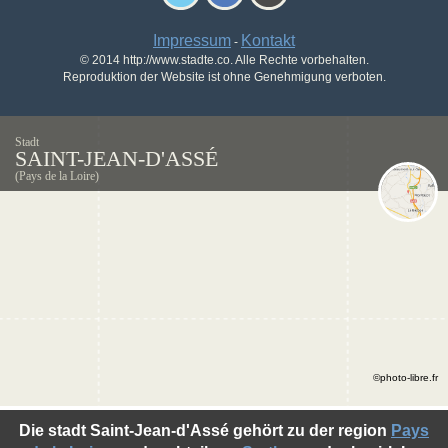
Impressum
Kontakt
-
© 2014 http://www.stadte.co. Alle Rechte vorbehalten.
Reproduktion der Website ist ohne Genehmigung verboten.
Stadt
SAINT-JEAN-D'ASSÉ
(Pays de la Loire)
©photo-libre.fr
Die stadt Saint-Jean-d'Assé gehört zu der region
Pays