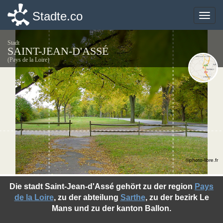
Stadte.co
Stadte.co
Toggle
Toggle
naviga
naviga
Stadt
SAINT-JEAN-D'ASSÉ
(Pays de la Loire)
©photo-libre.fr
Die stadt Saint-Jean-d'Assé gehört zu der region
Pays
de la Loire
, zu der abteilung
Sarthe
, zu der bezirk Le
Mans und zu der kanton Ballon.