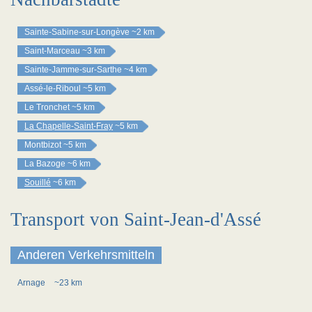
Sainte-Sabine-sur-Longève
~2 km
Saint-Marceau
~3 km
Sainte-Jamme-sur-Sarthe
~4 km
Assé-le-Riboul
~5 km
Le Tronchet
~5 km
La Chapelle-Saint-Fray
~5 km
Montbizot
~5 km
La Bazoge
~6 km
Souillé
~6 km
Transport von Saint-Jean-d'Assé
Anderen Verkehrsmitteln
Arnage
~23 km