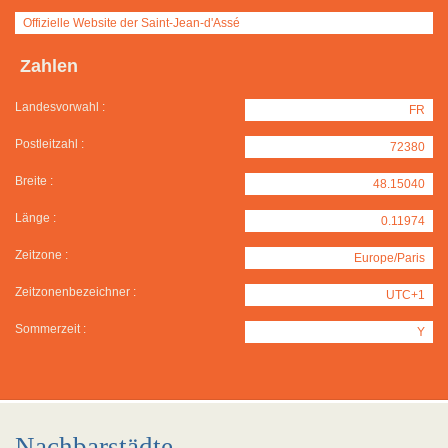
Offizielle Website der Saint-Jean-d'Assé
Zahlen
Landesvorwahl :
FR
Postleitzahl :
72380
Breite :
48.15040
Länge :
0.11974
Zeitzone :
Europe/Paris
Zeitzonenbezeichner :
UTC+1
Sommerzeit :
Y
Nachbarstädte