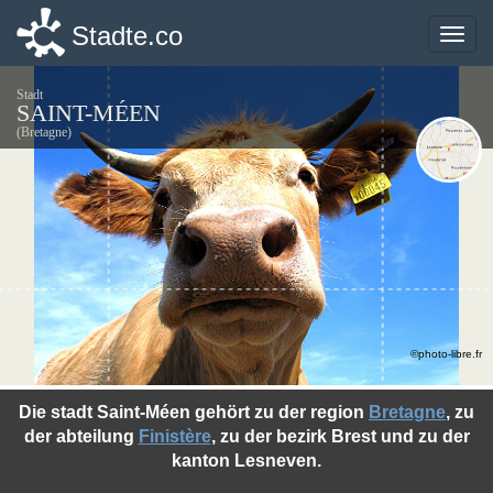
Stadte.co
Stadte.co
Toggle
Toggle
naviga
naviga
Stadt
SAINT-MÉEN
(Bretagne)
©photo-libre.fr
Die stadt Saint-Méen gehört zu der region
Bretagne
, zu
der abteilung
Finistère
, zu der bezirk Brest und zu der
kanton Lesneven.