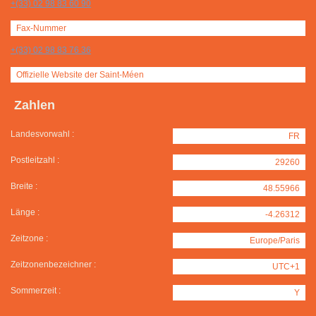
+(33) 02 98 83 60 90
Fax-Nummer
+(33) 02 98 83 76 36
Offizielle Website der Saint-Méen
Zahlen
Landesvorwahl :
FR
Postleitzahl :
29260
Breite :
48.55966
Länge :
-4.26312
Zeitzone :
Europe/Paris
Zeitzonenbezeichner :
UTC+1
Sommerzeit :
Y