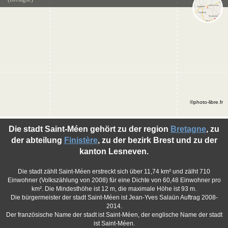
©photo-libre.fr
Die stadt Saint-Méen gehört zu der region
Bretagne
, zu
der abteilung
Finistère
, zu der bezirk Brest und zu der
kanton Lesneven.
Die stadt zählt Saint-Méen erstreckt sich über 11,74 km² und zälht 710
Einwohner (Volkszählung von 2008) für eine Dichte von 60,48 Einwohner pro
km². Die Mindesthöhe ist 12 m, die maximale Höhe ist 93 m.
Die bürgermeister der stadt Saint-Méen ist Jean-Yves Salaün Auftrag 2008-
2014.
Der französische Name der stadt ist Saint-Méen, der englische Name der stadt
ist Saint-Méen.