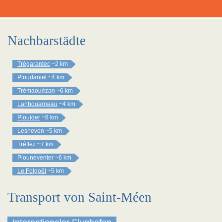
Nachbarstädte
Trégarantec
~2 km
Ploudaniel
~4 km
Trémaouézan
~6 km
Lanhouarneau
~4 km
Plouider
~6 km
Lesneven
~5 km
Tréflez
~7 km
Plounéventer
~6 km
Le Folgoët
~5 km
Transport von Saint-Méen