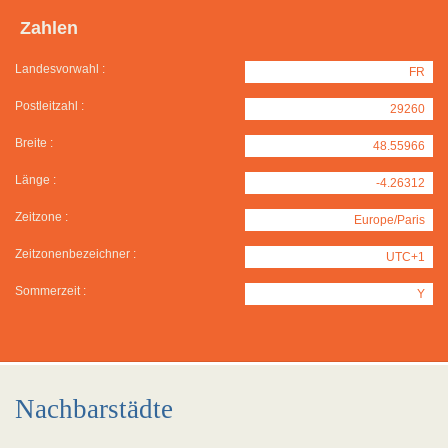
Zahlen
Landesvorwahl :
FR
Postleitzahl :
29260
Breite :
48.55966
Länge :
-4.26312
Zeitzone :
Europe/Paris
Zeitzonenbezeichner :
UTC+1
Sommerzeit :
Y
Nachbarstädte