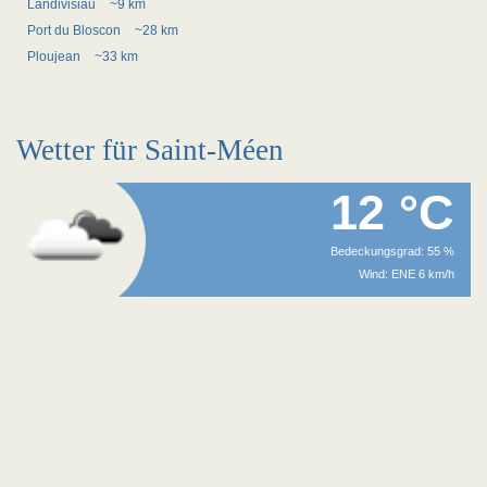
Landivisiau
~9 km
Port du Bloscon
~28 km
Ploujean
~33 km
Wetter für Saint-Méen
12 °C
Bedeckungsgrad: 55 %
Wind: ENE 6 km/h