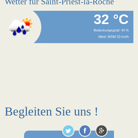
Wetter für Saint-Priest-la-Roche
32 °C
Bedeckungsgrad: 43 %
Wind: WSW 33 km/h
Begleiten Sie uns !