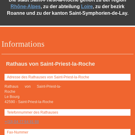
Rhône-Alpes
, zu der abteilung
Loire
, zu der bezirk
Roanne und zu der kanton Saint-Symphorien-de-Lay.
Informations
Rathaus von Saint-Priest-la-Roche
Adresse des Rathauses von Saint-Priest-la-Roche
Rathaus von Saint-Priest-la-
Roche
Le Bourg
42590
-
Saint-Priest-la-Roche
Telefonnummer des Rathauses
+(33) 04 77 64 91 68
Fax-Nummer