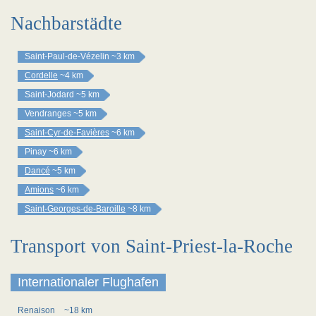
Nachbarstädte
Saint-Paul-de-Vézelin
~3 km
Cordelle
~4 km
Saint-Jodard
~5 km
Vendranges
~5 km
Saint-Cyr-de-Favières
~6 km
Pinay
~6 km
Dancé
~5 km
Amions
~6 km
Saint-Georges-de-Baroille
~8 km
Transport von Saint-Priest-la-Roche
Internationaler Flughafen
Renaison
~18 km