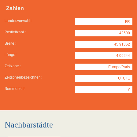
Zahlen
Landesvorwahl :
FR
Postleitzahl :
42590
Breite :
45.91362
Länge :
4.09244
Zeitzone :
Europe/Paris
Zeitzonenbezeichner :
UTC+1
Sommerzeit :
Y
Nachbarstädte