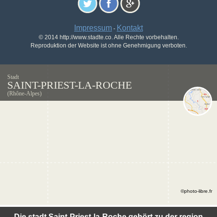
Impressum
Kontakt
-
© 2014 http://www.stadte.co. Alle Rechte vorbehalten.
Reproduktion der Website ist ohne Genehmigung verboten.
Stadt
SAINT-PRIEST-LA-ROCHE
(Rhône-Alpes)
©photo-libre.fr
Die stadt Saint-Priest-la-Roche gehört zu der region