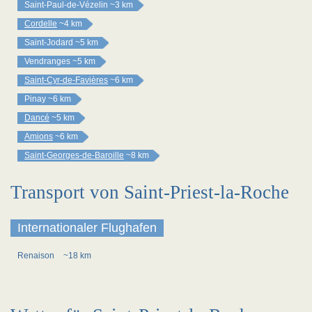
Saint-Paul-de-Vézelin
~3 km
Cordelle
~4 km
Saint-Jodard
~5 km
Vendranges
~5 km
Saint-Cyr-de-Favières
~6 km
Pinay
~6 km
Dancé
~5 km
Amions
~6 km
Saint-Georges-de-Baroille
~8 km
Transport von Saint-Priest-la-Roche
Internationaler Flughafen
Renaison
~18 km