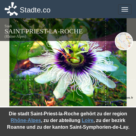
Stadte.co
Stadte.co
Toggle
Toggle
naviga
naviga
Stadt
SAINT-PRIEST-LA-ROCHE
(Rhône-Alpes)
©photo-libre.fr
Die stadt Saint-Priest-la-Roche gehört zu der region
Rhône-Alpes
, zu der abteilung
Loire
, zu der bezirk
Roanne und zu der kanton Saint-Symphorien-de-Lay.