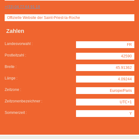
+(33) 04 77 64 91 18
Offizielle Website der Saint-Priest-la-Roche
Zahlen
Landesvorwahl :
FR
Postleitzahl :
42590
Breite :
45.91362
Länge :
4.09244
Zeitzone :
Europe/Paris
Zeitzonenbezeichner :
UTC+1
Sommerzeit :
Y