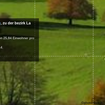
e
, zu der bezirk La
von 25,84 Einwohner pro
14.
©photo-libre.fr