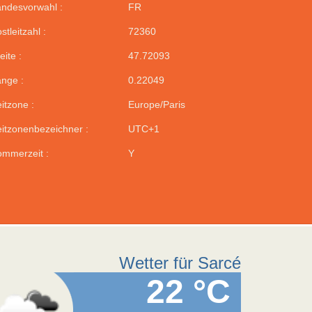
ndesvorwahl :
FR
stleitzahl :
72360
eite :
47.72093
nge :
0.22049
itzone :
Europe/Paris
itzonenbezeichner :
UTC+1
mmerzeit :
Y
Wetter für Sarcé
22 °C