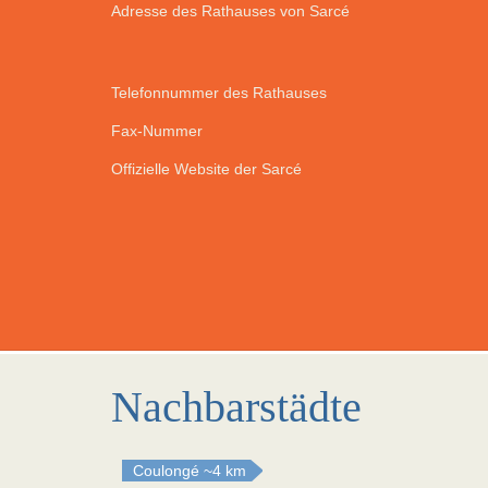
Adresse des Rathauses von Sarcé
Telefonnummer des Rathauses
Fax-Nummer
Offizielle Website der Sarcé
Nachbarstädte
Coulongé
~4 km