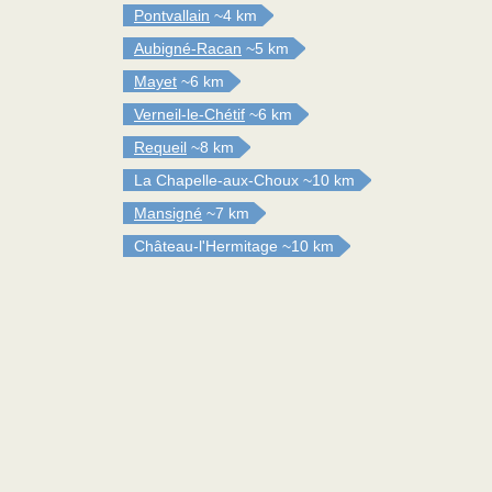
Pontvallain
~4 km
Aubigné-Racan
~5 km
Mayet
~6 km
Verneil-le-Chétif
~6 km
Requeil
~8 km
La Chapelle-aux-Choux
~10 km
Mansigné
~7 km
Château-l'Hermitage
~10 km