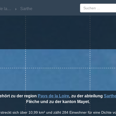
Pays de la Loire
Pays de la Loire
Sarthe
Sarthe
ehört zu der region
Pays de la Loire
, zu der abteilung
Sarth
Flèche und zu der kanton Mayet.
erstreckt sich über 10,99 km² und zälht 284 Einwohner für eine Dichte 