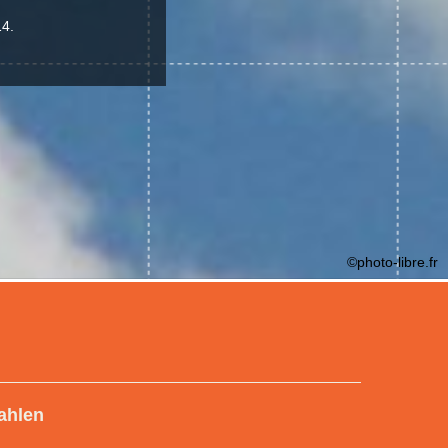
14.
©photo-libre.fr
ahlen