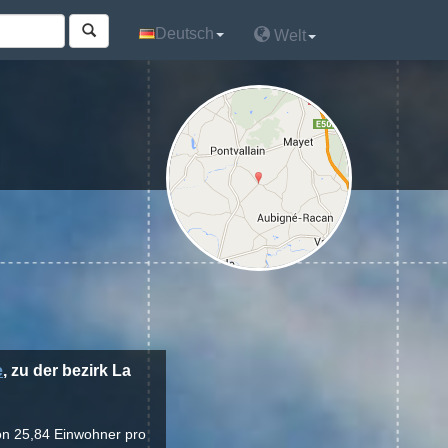
Deutsch
Deutsch
Welt
Welt
e
, zu der bezirk La
von 25,84 Einwohner pro