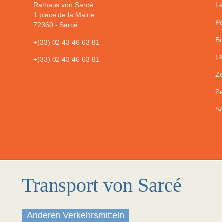
Rathaus von Sarcé
La
1 place de la Mairie
Po
72360
-
Sarcé
Br
+(33) 02 43 46 63 81
Lä
+(33) 02 43 46 63 81
Ze
Ze
So
Transport von Sarcé
Anderen Verkehrsmitteln