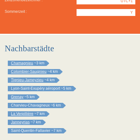
Zeitzonenbezeichner :
UTC+1
Sommerzeit :
Y
Nachbarstädte
Chamagnieu
~3 km
Colombier-Saugnieu
~4 km
Tignieu-Jameyzieu
~4 km
Lyon-Saint-Exupéry aéroport
~5 km
Grenay
~5 km
Charvieu-Chavagneux
~6 km
La Verpillière
~7 km
Janneyrias
~7 km
Saint-Quentin-Fallavier
~7 km