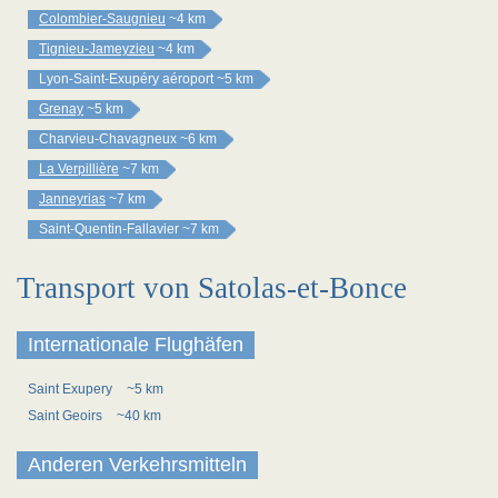
Colombier-Saugnieu
~4 km
Tignieu-Jameyzieu
~4 km
Lyon-Saint-Exupéry aéroport
~5 km
Grenay
~5 km
Charvieu-Chavagneux
~6 km
La Verpillière
~7 km
Janneyrias
~7 km
Saint-Quentin-Fallavier
~7 km
Transport von Satolas-et-Bonce
Internationale Flughäfen
Saint Exupery
~5 km
Saint Geoirs
~40 km
Anderen Verkehrsmitteln