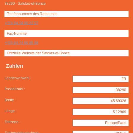
38290
-
Satolas-et-Bonce
Telefonnummer des Rathauses
+(33) 04 74 90 22 97
Fax-Nummer
+(33) 04 74 90 35 48
Offizielle Website der Satolas-et-Bonce
Zahlen
Landesvorwahl :
FR
Postleitzahl :
38290
Breite :
45.69326
Länge :
5.12969
Zeitzone :
Europe/Paris