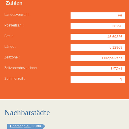
Zahlen
Landesvorwahl :
FR
Postleitzahl :
38290
Breite :
45.69326
Länge :
5.12969
Zeitzone :
Europe/Paris
Zeitzonenbezeichner :
UTC+1
Sommerzeit :
Y
Nachbarstädte
Chamagnieu
~3 km