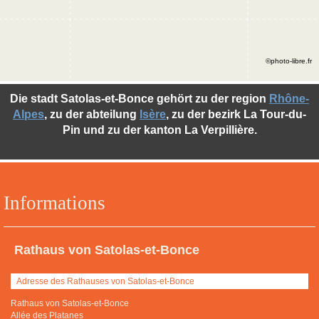
©photo-libre.fr
Die stadt Satolas-et-Bonce gehört zu der region
Rhône-
Alpes
, zu der abteilung
Isère
, zu der bezirk La Tour-du-
Pin und zu der kanton La Verpillière.
Informations
Rathaus von Satolas-et-Bonce
Adresse des Rathauses von Satolas-et-Bonce
Rathaus von Satolas-et-Bonce
Allée des Platanes