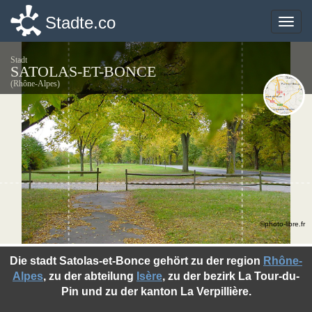
Stadte.co
Stadte.co
Toggle
Toggle
naviga
naviga
Stadt
SATOLAS-ET-BONCE
(Rhône-Alpes)
©photo-libre.fr
Die stadt Satolas-et-Bonce gehört zu der region
Rhône-
Alpes
, zu der abteilung
Isère
, zu der bezirk La Tour-du-
Pin und zu der kanton La Verpillière.