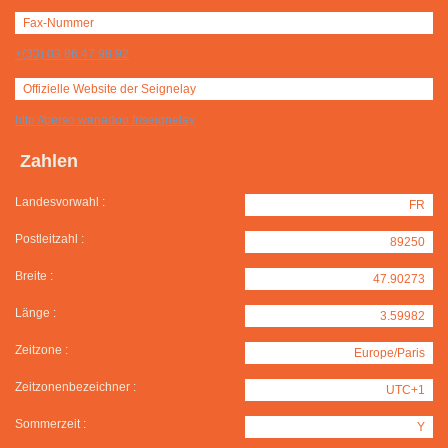
Fax-Nummer
+(33) 03 86 47 98 92
Offizielle Website der Seignelay
http://perso.wanadoo.fr/seignelay
Zahlen
Landesvorwahl :
FR
Postleitzahl :
89250
Breite :
47.90273
Länge :
3.59982
Zeitzone :
Europe/Paris
Zeitzonenbezeichner :
UTC+1
Sommerzeit :
Y