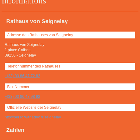
Informations
Rathaus von Seignelay
Adresse des Rathauses von Seignelay
Rathaus von Seignelay
1 place Colbert
89250
-
Seignelay
Telefonnummer des Rathauses
+(33) 03 86 47 72 83
Fax-Nummer
+(33) 03 86 47 98 92
Offizielle Website der Seignelay
http://perso.wanadoo.fr/seignelay
Zahlen