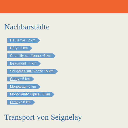
Nachbarstädte
Hauterive
~2 km
Héry
~2 km
Chemilly-sur-Yonne
~3 km
Beaumont
~4 km
Sougères-sur-Sinotte
~5 km
Gurgy
~5 km
Monéteau
~6 km
Mont-Saint-Sulpice
~6 km
Ormoy
~6 km
Transport von Seignelay