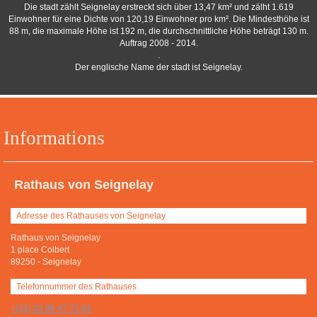
Die stadt zählt Seignelay erstreckt sich über 13,47 km² und zälht 1.619
Einwohner für eine Dichte von 120,19 Einwohner pro km². Die Mindesthöhe ist
88 m, die maximale Höhe ist 192 m, die durchschnittliche Höhe beträgt 130 m.
Auftrag 2008 - 2014.
.
Der englische Name der stadt ist Seignelay.
Informations
Rathaus von Seignelay
Adresse des Rathauses von Seignelay
Rathaus von Seignelay
1 place Colbert
89250
-
Seignelay
Telefonnummer des Rathauses
+(33) 03 86 47 72 83