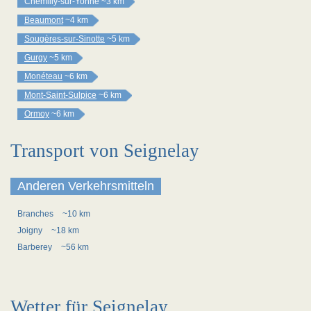
Chemilly-sur-Yonne
~3 km
Beaumont
~4 km
Sougères-sur-Sinotte
~5 km
Gurgy
~5 km
Monéteau
~6 km
Mont-Saint-Sulpice
~6 km
Ormoy
~6 km
Transport von Seignelay
Anderen Verkehrsmitteln
Branches
~10 km
Joigny
~18 km
Barberey
~56 km
Wetter für Seignelay