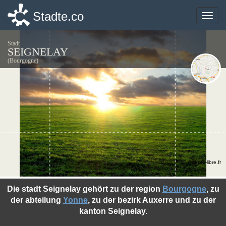
Stadte.co
Stadte.co
Toggle
Toggle
naviga
naviga
Stadt
SEIGNELAY
(Bourgogne)
©photo-libre.fr
Die stadt Seignelay gehört zu der region
Bourgogne
, zu
der abteilung
Yonne
, zu der bezirk Auxerre und zu der
kanton Seignelay.