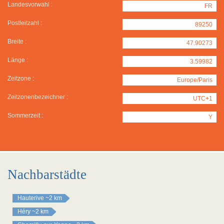
Landesvorwahl :
FR
Postleitzahl :
89250
Breite :
47.90273
Länge :
3.59982
Zeitzone :
Europe/Paris
Zeitzonenbezeichner :
UTC+1
Sommerzeit :
Y
Nachbarstädte
Hauterive
~2 km
Héry
~2 km