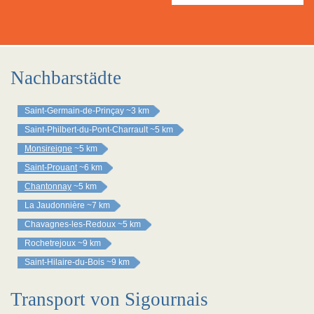
Nachbarstädte
Saint-Germain-de-Prinçay
~3 km
Saint-Philbert-du-Pont-Charrault
~5 km
Monsireigne
~5 km
Saint-Prouant
~6 km
Chantonnay
~5 km
La Jaudonnière
~7 km
Chavagnes-les-Redoux
~5 km
Rochetrejoux
~9 km
Saint-Hilaire-du-Bois
~9 km
Transport von Sigournais