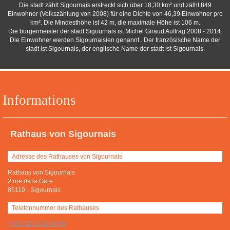
Die stadt zählt Sigournais erstreckt sich über 18,30 km² und zälht 849
Einwohner (Volkszählung von 2008) für eine Dichte von 46,39 Einwohner pro
km². Die Mindesthöhe ist 42 m, die maximale Höhe ist 106 m.
Die bürgermeister der stadt Sigournais ist Michel Giraud Auftrag 2008 - 2014.
Die Einwohner werden Sigournaisien genannt.. Der französische Name der
stadt ist Sigournais, der englische Name der stadt ist Sigournais.
Informations
Rathaus von Sigournais
Adresse des Rathauses von Sigournais
Rathaus von Sigournais
2 rue de la Gare
85110
-
Sigournais
Telefonnummer des Rathauses
+(33) 02 51 40 44 56