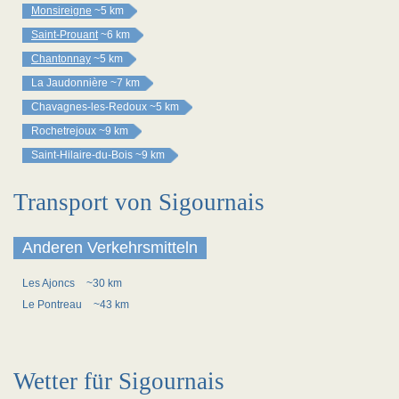
Monsireigne
~5 km
Saint-Prouant
~6 km
Chantonnay
~5 km
La Jaudonnière
~7 km
Chavagnes-les-Redoux
~5 km
Rochetrejoux
~9 km
Saint-Hilaire-du-Bois
~9 km
Transport von Sigournais
Anderen Verkehrsmitteln
Les Ajoncs
~30 km
Le Pontreau
~43 km
Wetter für Sigournais