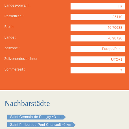
Landesvorwahl :
FR
Postleitzahl :
85110
Breite :
46.70633
Länge :
-0.98720
Zeitzone :
Europe/Paris
Zeitzonenbezeichner :
UTC+1
Sommerzeit :
Y
Nachbarstädte
Saint-Germain-de-Prinçay
~3 km
Saint-Philbert-du-Pont-Charrault
~5 km