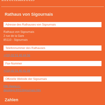
Rathaus von Sigournais
Adresse des Rathauses von Sigournais
Rathaus von Sigournais
2 rue de la Gare
85110
-
Sigournais
Telefonnummer des Rathauses
+(33) 02 51 40 44 56
Fax-Nummer
+(33) 02 51 40 41 09
Offizielle Website der Sigournais
http://www.cc-
deuxlays.fr/01/sigournais.htm
Zahlen