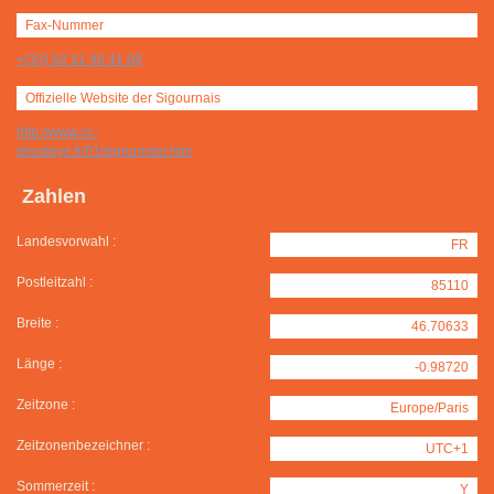
Fax-Nummer
+(33) 02 51 40 41 09
Offizielle Website der Sigournais
http://www.cc-
deuxlays.fr/01/sigournais.htm
Zahlen
Landesvorwahl :
FR
Postleitzahl :
85110
Breite :
46.70633
Länge :
-0.98720
Zeitzone :
Europe/Paris
Zeitzonenbezeichner :
UTC+1
Sommerzeit :
Y