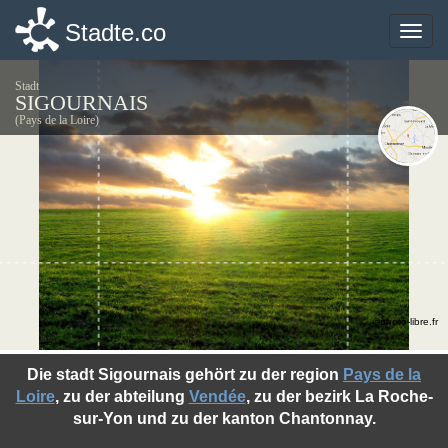
Stadte.co
Stadte.co
Toggle
Toggle
naviga
naviga
Stadt
SIGOURNAIS
(Pays de la Loire)
©photo-libre.fr
Die stadt Sigournais gehört zu der region
Pays de la
Loire
, zu der abteilung
Vendée
, zu der bezirk La Roche-
sur-Yon und zu der kanton Chantonnay.