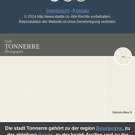
Impressum
Kontakt
-
© 2014 http://www.stadte.co. Alle Rechte vorbehalten.
Reproduktion der Website ist ohne Genehmigung verboten.
Stadt
TONNERRE
(Bourgogne)
©photo-libre.fr
Die stadt Tonnerre gehört zu der region
Bourgogne
, zu
der abteilung
Yonne
, zu der bezirk Avallon und zu der