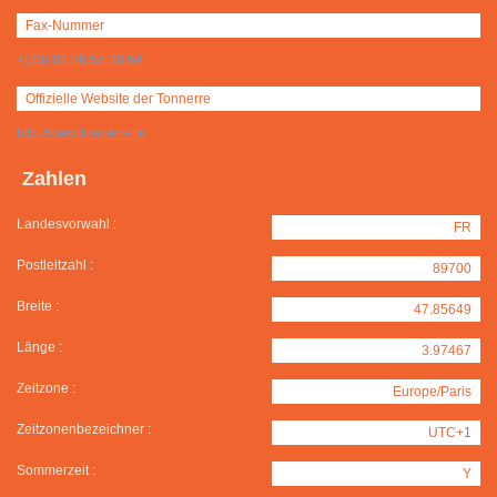
Fax-Nummer
+(33) 03 86 55 30 64
Offizielle Website der Tonnerre
http://www.tonnerre.fr/
Zahlen
Landesvorwahl :
FR
Postleitzahl :
89700
Breite :
47.85649
Länge :
3.97467
Zeitzone :
Europe/Paris
Zeitzonenbezeichner :
UTC+1
Sommerzeit :
Y