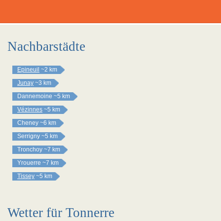
Nachbarstädte
Epineuil
~2 km
Junay
~3 km
Dannemoine
~5 km
Vézinnes
~5 km
Cheney
~6 km
Serrigny
~5 km
Tronchoy
~7 km
Yrouerre
~7 km
Tissey
~5 km
Wetter für Tonnerre