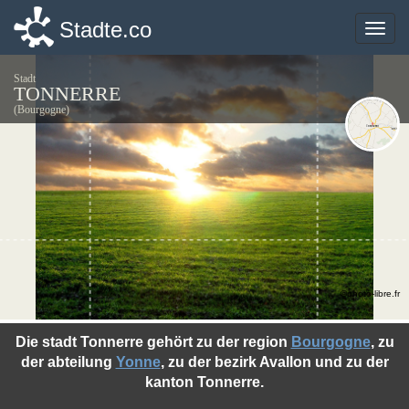
Stadte.co
Stadte.co
Toggle
Toggle
naviga
naviga
Stadt
TONNERRE
(Bourgogne)
©photo-libre.fr
Die stadt Tonnerre gehört zu der region
Bourgogne
, zu
der abteilung
Yonne
, zu der bezirk Avallon und zu der
kanton Tonnerre.