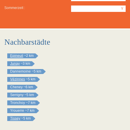
Sommerzeit :
Y
Nachbarstädte
Epineuil
~2 km
Junay
~3 km
Dannemoine
~5 km
Vézinnes
~5 km
Cheney
~6 km
Serrigny
~5 km
Tronchoy
~7 km
Yrouerre
~7 km
Tissey
~5 km