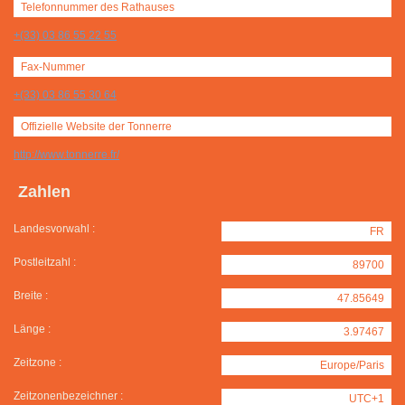
Telefonnummer des Rathauses
+(33) 03 86 55 22 55
Fax-Nummer
+(33) 03 86 55 30 64
Offizielle Website der Tonnerre
http://www.tonnerre.fr/
Zahlen
Landesvorwahl :
FR
Postleitzahl :
89700
Breite :
47.85649
Länge :
3.97467
Zeitzone :
Europe/Paris
Zeitzonenbezeichner :
UTC+1