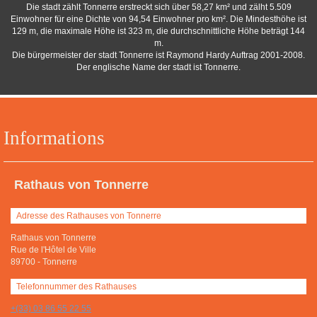
Die stadt zählt Tonnerre erstreckt sich über 58,27 km² und zälht 5.509
Einwohner für eine Dichte von 94,54 Einwohner pro km². Die Mindesthöhe ist
129 m, die maximale Höhe ist 323 m, die durchschnittliche Höhe beträgt 144
m.
Die bürgermeister der stadt Tonnerre ist Raymond Hardy Auftrag 2001-2008.
Der englische Name der stadt ist Tonnerre.
Informations
Rathaus von Tonnerre
Adresse des Rathauses von Tonnerre
Rathaus von Tonnerre
Rue de l'Hôtel de Ville
89700
-
Tonnerre
Telefonnummer des Rathauses
+(33) 03 86 55 22 55