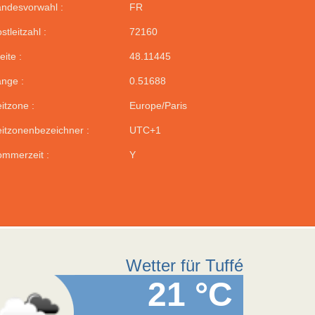
ndesvorwahl :
FR
stleitzahl :
72160
eite :
48.11445
nge :
0.51688
itzone :
Europe/Paris
itzonenbezeichner :
UTC+1
mmerzeit :
Y
Wetter für Tuffé
21 °C