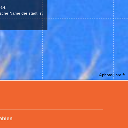
014.
sche Name der stadt ist
©photo-libre.fr
ahlen