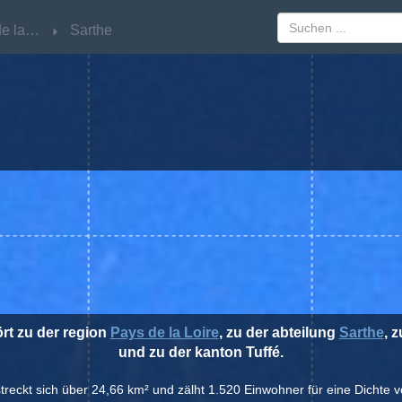
Pays de la Loire
Pays de la Loire
Sarthe
Sarthe
ört zu der region
Pays de la Loire
, zu der abteilung
Sarthe
, 
und zu der kanton Tuffé.
rstreckt sich über 24,66 km² und zälht 1.520 Einwohner für eine Dichte