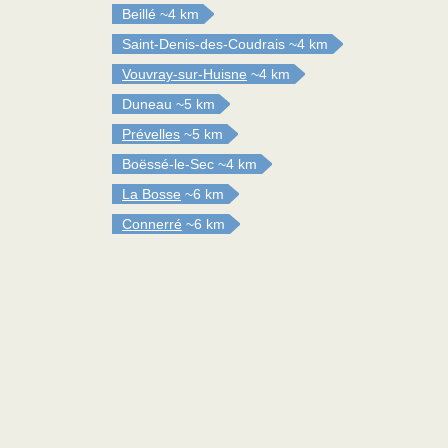
Beillé
~4 km
Saint-Denis-des-Coudrais
~4 km
Vouvray-sur-Huisne
~4 km
Duneau
~5 km
Prévelles
~5 km
Boëssé-le-Sec
~4 km
La Bosse
~6 km
Connerré
~6 km