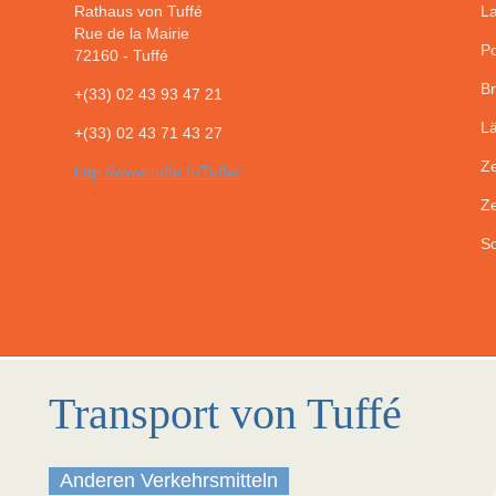
Rathaus von Tuffé
La
Rue de la Mairie
Po
72160
-
Tuffé
Br
+(33) 02 43 93 47 21
Lä
+(33) 02 43 71 43 27
Ze
http://www.tuffe.fr/Tuffe/
Ze
So
Transport von Tuffé
Anderen Verkehrsmitteln