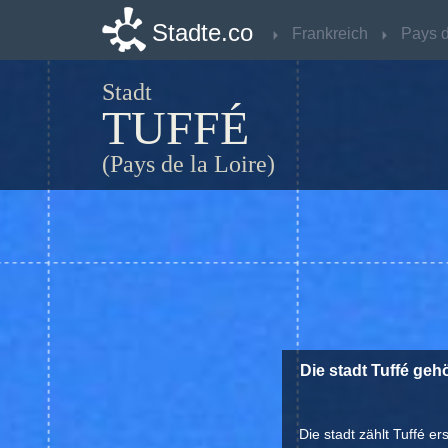
Stadte.co
Stadte.co
Frankreich
Frankreich
Stadt
TUFFÉ
(Pays de la Loire)
Die stadt Tuffé geh
Die stadt zählt Tuffé e