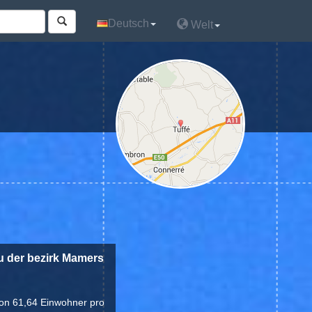
Deutsch
Deutsch
Welt
Welt
zu der bezirk Mamers
 von 61,64 Einwohner pro