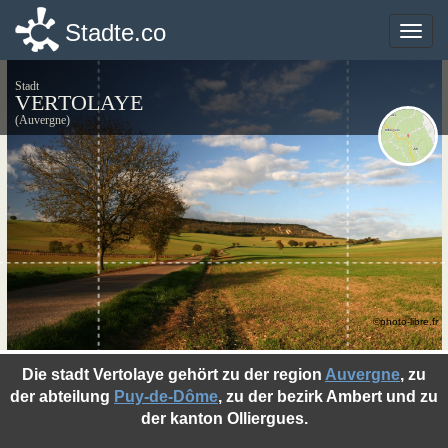
Stadte.co
Stadte.co
Toggle
Toggle
naviga
naviga
Stadt
VERTOLAYE
(Auvergne)
©photo-libre.fr
Die stadt Vertolaye gehört zu der region
Auvergne
, zu
der abteilung
Puy-de-Dôme
, zu der bezirk Ambert und zu
der kanton Olliergues.