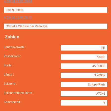
+(33) 04 73 95 20 64
Fax-Nummer
+(33) 04 73 95 26 45
Offizielle Website der Vertolaye
Zahlen
Landesvorwahl :
FR
Postleitzahl :
63480
Breite :
45.65053
Länge :
3.70969
Zeitzone :
Europe/Paris
Zeitzonenbezeichner :
UTC+1
Sommerzeit :
Y