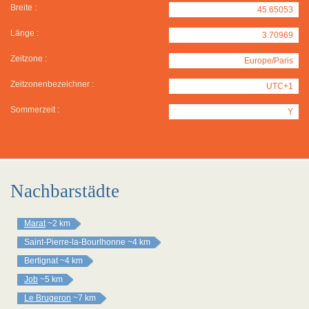
Breite :
45.65053
Länge :
3.70969
Zeitzone :
Europe/Paris
Zeitzonenbezeichner :
UTC+1
Sommerzeit :
Y
Nachbarstädte
Marat
~2 km
Saint-Pierre-la-Bourlhonne
~4 km
Bertignat
~4 km
Job
~5 km
Le Brugeron
~7 km