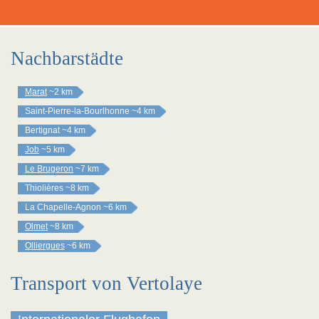
Nachbarstädte
Marat
~2 km
Saint-Pierre-la-Bourlhonne
~4 km
Bertignat
~4 km
Job
~5 km
Le Brugeron
~7 km
Thiolières
~8 km
La Chapelle-Agnon
~6 km
Olmet
~8 km
Olliergues
~6 km
Transport von Vertolaye