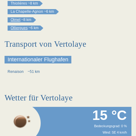
Thiolières
~8 km
La Chapelle-Agnon
~6 km
Olmet
~8 km
Olliergues
~6 km
Transport von Vertolaye
Internationaler Flughafen
Renaison
~51 km
Wetter für Vertolaye
15 °C
Bedeckungsgrad: 0 %
Wind: SE 4 km/h