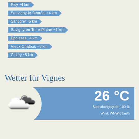
Pisy
~4 km
Sauvigny-le-Beuréal
~4 km
Santigny
~5 km
Savigny-en-Terre-Plaine
~4 km
Epoisses
~4 km
Vieux-Château
~6 km
Cisery
~5 km
Wetter für Vignes
26 °C
Bedeckungsgrad: 100 %
Wind: WNW 6 km/h