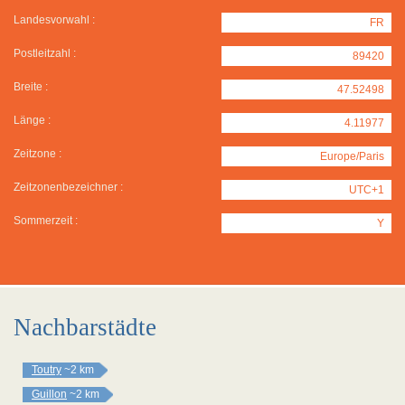
Landesvorwahl :
FR
Postleitzahl :
89420
Breite :
47.52498
Länge :
4.11977
Zeitzone :
Europe/Paris
Zeitzonenbezeichner :
UTC+1
Sommerzeit :
Y
Nachbarstädte
Toutry
~2 km
Guillon
~2 km