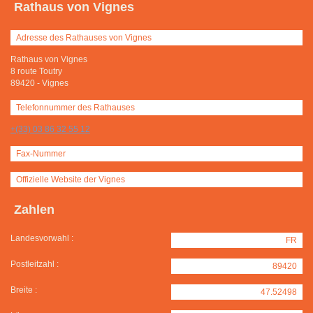
Rathaus von Vignes
Adresse des Rathauses von Vignes
Rathaus von Vignes
8 route Toutry
89420
-
Vignes
Telefonnummer des Rathauses
+(33) 03 86 32 55 12
Fax-Nummer
Offizielle Website der Vignes
Zahlen
Landesvorwahl :
FR
Postleitzahl :
89420
Breite :
47.52498