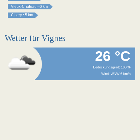
Vieux-Château
~6 km
Cisery
~5 km
Wetter für Vignes
26 °C
Bedeckungsgrad: 100 %
Wind: WNW 6 km/h