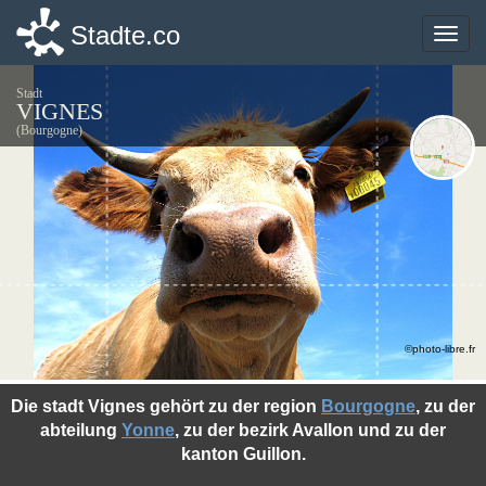
Stadte.co
Stadte.co
Toggle
Toggle
naviga
naviga
Stadt
VIGNES
(Bourgogne)
©photo-libre.fr
Die stadt Vignes gehört zu der region
Bourgogne
, zu der
abteilung
Yonne
, zu der bezirk Avallon und zu der
kanton Guillon.