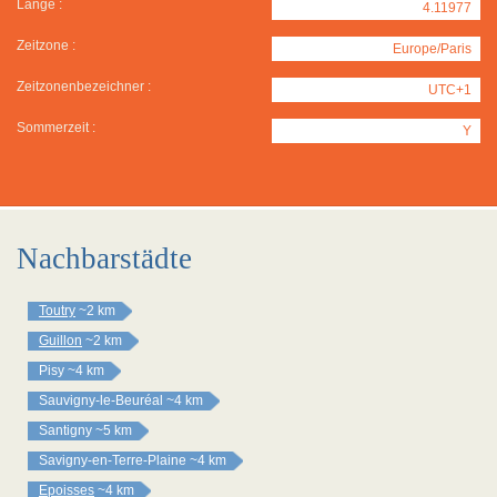
Länge :
4.11977
Zeitzone :
Europe/Paris
Zeitzonenbezeichner :
UTC+1
Sommerzeit :
Y
Nachbarstädte
Toutry
~2 km
Guillon
~2 km
Pisy
~4 km
Sauvigny-le-Beuréal
~4 km
Santigny
~5 km
Savigny-en-Terre-Plaine
~4 km
Epoisses
~4 km