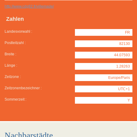
http://www.cdg82.fr/villemade/
Zahlen
Landesvorwahl :
FR
Postleitzahl :
82130
Breite :
44.07593
Länge :
1.28263
Zeitzone :
Europe/Paris
Zeitzonenbezeichner :
UTC+1
Sommerzeit :
Y
Nachbarstädte