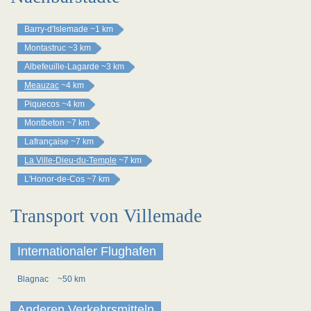
Barry-d'Islemade
~1 km
Montastruc
~3 km
Albefeuille-Lagarde
~3 km
Meauzac
~4 km
Piquecos
~4 km
Montbeton
~7 km
Lafrançaise
~7 km
La Ville-Dieu-du-Temple
~7 km
L'Honor-de-Cos
~7 km
Transport von Villemade
Internationaler Flughafen
Blagnac
~50 km
Anderen Verkehrsmitteln