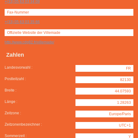
+(33) 05 63 03 34 09
Fax-Nummer
+(33) 05 63 03 35 66
Offizielle Website der Villemade
http://www.cdg82.fr/villemade/
Zahlen
Landesvorwahl :
FR
Postleitzahl :
82130
Breite :
44.07593
Länge :
1.28263
Zeitzone :
Europe/Paris
Zeitzonenbezeichner :
UTC+1
Sommerzeit :
Y