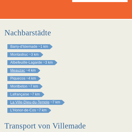
Nachbarstädte
Barry-d'Islemade
~1 km
Montastruc
~3 km
Albefeuille-Lagarde
~3 km
Meauzac
~4 km
Piquecos
~4 km
Montbeton
~7 km
Lafrançaise
~7 km
La Ville-Dieu-du-Temple
~7 km
L'Honor-de-Cos
~7 km
Transport von Villemade