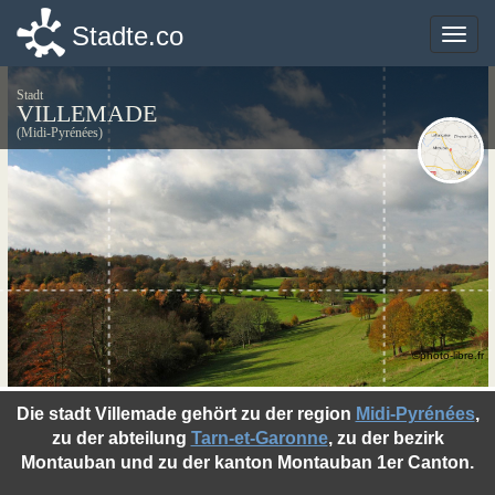
Stadte.co
Stadte.co
Toggle
Toggle
naviga
naviga
Stadt
VILLEMADE
(Midi-Pyrénées)
©photo-libre.fr
Die stadt Villemade gehört zu der region
Midi-Pyrénées
,
zu der abteilung
Tarn-et-Garonne
, zu der bezirk
Montauban und zu der kanton Montauban 1er Canton.