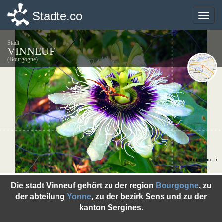
Stadte.co
Stadte.co
Toggle
Toggle
naviga
naviga
Stadt
VINNEUF
(Bourgogne)
©photo-libre.fr
Die stadt Vinneuf gehört zu der region
Bourgogne
, zu
der abteilung
Yonne
, zu der bezirk Sens und zu der
kanton Sergines.