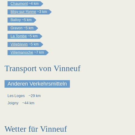
Chaumont
~4 km
Misy-sur-Yonne
~3 km
Balloy
~5 km
Gravon
~5 km
La Tombe
~5 km
Villeblevin
~5 km
Villemanoche
~7 km
Transport von Vinneuf
Anderen Verkehrsmitteln
Les Loges
~29 km
Joigny
~44 km
Wetter für Vinneuf