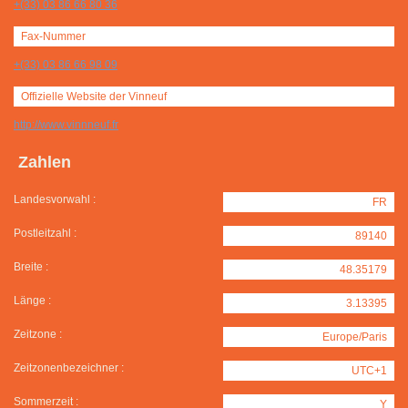
+(33) 03 86 66 80 36
Fax-Nummer
+(33) 03 86 66 98 09
Offizielle Website der Vinneuf
http://www.vinnneuf.fr
Zahlen
Landesvorwahl :
FR
Postleitzahl :
89140
Breite :
48.35179
Länge :
3.13395
Zeitzone :
Europe/Paris
Zeitzonenbezeichner :
UTC+1
Sommerzeit :
Y