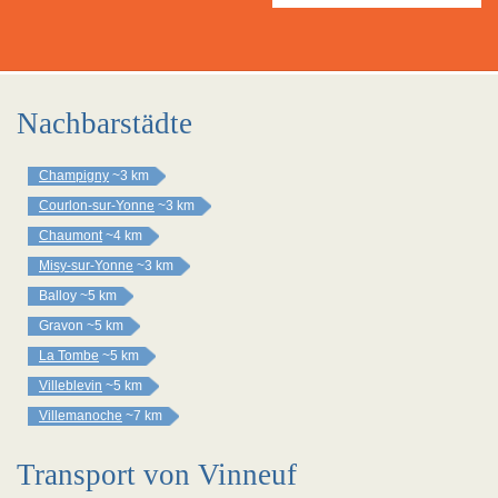
Nachbarstädte
Champigny
~3 km
Courlon-sur-Yonne
~3 km
Chaumont
~4 km
Misy-sur-Yonne
~3 km
Balloy
~5 km
Gravon
~5 km
La Tombe
~5 km
Villeblevin
~5 km
Villemanoche
~7 km
Transport von Vinneuf