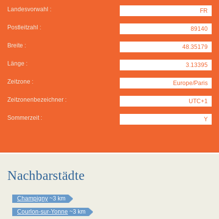
Landesvorwahl :
FR
Postleitzahl :
89140
Breite :
48.35179
Länge :
3.13395
Zeitzone :
Europe/Paris
Zeitzonenbezeichner :
UTC+1
Sommerzeit :
Y
Nachbarstädte
Champigny
~3 km
Courlon-sur-Yonne
~3 km