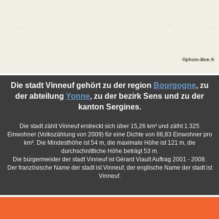
©photo-libre.fr
Die stadt Vinneuf gehört zu der region
Bourgogne
, zu
der abteilung
Yonne
, zu der bezirk Sens und zu der
kanton Sergines.
Die stadt zählt Vinneuf erstreckt sich über 15,26 km² und zälht 1.325
Einwohner (Volkszählung von 2009) für eine Dichte von 86,83 Einwohner pro
km². Die Mindesthöhe ist 54 m, die maximale Höhe ist 121 m, die
durchschnittliche Höhe beträgt 53 m.
Die bürgermeister der stadt Vinneuf ist Gérard Viault Auftrag 2001 - 2008.
Der französische Name der stadt ist Vinneuf, der englische Name der stadt ist
Vinneuf.