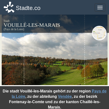
Stadte.co
Stadte.co
Toggle
Toggle
naviga
naviga
Stadt
VOUILLÉ-LES-MARAIS
(Pays de la Loire)
©photo-libre.fr
Die stadt Vouillé-les-Marais gehört zu der region
Pays de
la Loire
, zu der abteilung
Vendée
, zu der bezirk
Fontenay-le-Comte und zu der kanton Chaillé-les-
Marais.