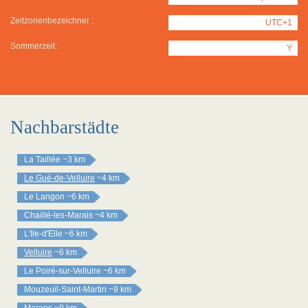
Zeitzonenbezeichner :
UTC+1
Sommerzeit :
Y
Nachbarstädte
La Taillée
~3 km
Le Gué-de-Velluire
~4 km
Le Langon
~6 km
Chaillé-les-Marais
~4 km
L'Ile-d'Elle
~6 km
Velluire
~6 km
Le Poiré-sur-Velluire
~6 km
Mouzeuil-Saint-Martin
~9 km