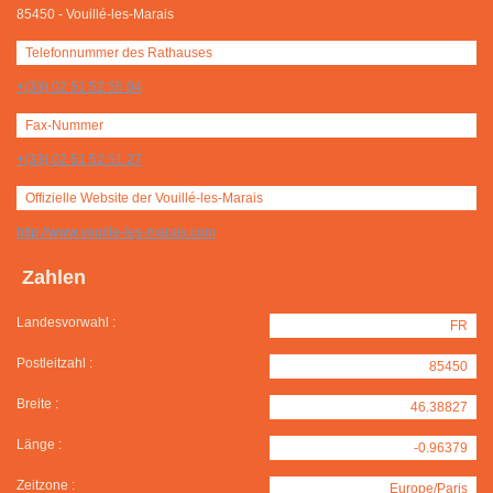
85450
-
Vouillé-les-Marais
Telefonnummer des Rathauses
+(33) 02 51 52 55 04
Fax-Nummer
+(33) 02 51 52 51 27
Offizielle Website der Vouillé-les-Marais
http://www.vouille-les-marais.com
Zahlen
Landesvorwahl :
FR
Postleitzahl :
85450
Breite :
46.38827
Länge :
-0.96379
Zeitzone :
Europe/Paris