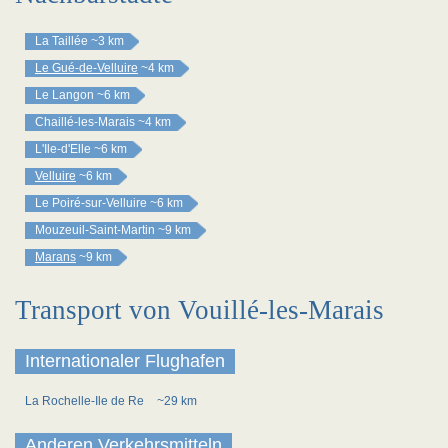
La Taillée
~3 km
Le Gué-de-Velluire
~4 km
Le Langon
~6 km
Chaillé-les-Marais
~4 km
L'Ile-d'Elle
~6 km
Velluire
~6 km
Le Poiré-sur-Velluire
~6 km
Mouzeuil-Saint-Martin
~9 km
Marans
~9 km
Transport von Vouillé-les-Marais
Internationaler Flughafen
La Rochelle-Ile de Re
~29 km
Anderen Verkehrsmitteln