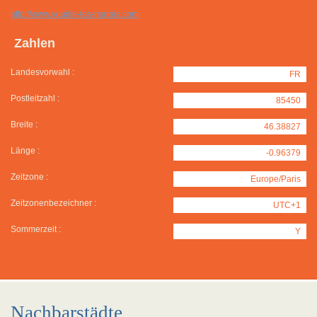
http://www.vouille-les-marais.com
Zahlen
Landesvorwahl :
FR
Postleitzahl :
85450
Breite :
46.38827
Länge :
-0.96379
Zeitzone :
Europe/Paris
Zeitzonenbezeichner :
UTC+1
Sommerzeit :
Y
Nachbarstädte