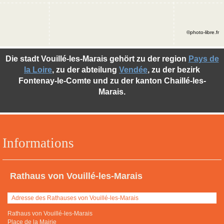
©photo-libre.fr
Die stadt Vouillé-les-Marais gehört zu der region
Pays de
la Loire
, zu der abteilung
Vendée
, zu der bezirk
Fontenay-le-Comte und zu der kanton Chaillé-les-
Marais.
Informations
Rathaus von Vouillé-les-Marais
Adresse des Rathauses von Vouillé-les-Marais
Rathaus von Vouillé-les-Marais
Place de la Mairie