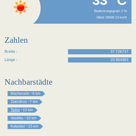
33 °C
Bedeckungsgrad: 2 %
Wind: WNW 13 km/h
Zahlen
Breite :
37.726737
Länge :
20.864983
Nachbarstädte
Macherado
~6 km
Zakinthos
~7 km
Tsilivi
~10 km
Vasiliko
~10 km
Katastari
~15 km