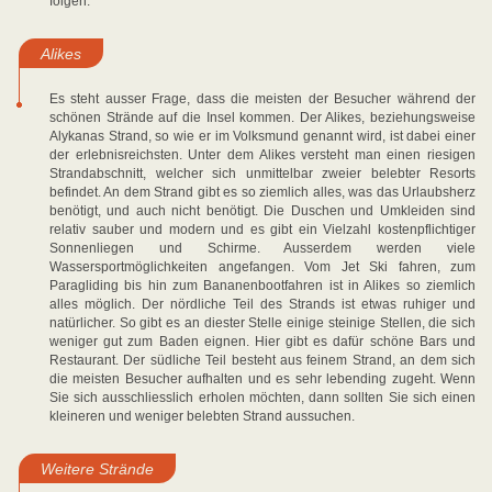
folgen.
Alikes
Es steht ausser Frage, dass die meisten der Besucher während der
schönen Strände auf die Insel kommen. Der Alikes, beziehungsweise
Alykanas Strand, so wie er im Volksmund genannt wird, ist dabei einer
der erlebnisreichsten. Unter dem Alikes versteht man einen riesigen
Strandabschnitt, welcher sich unmittelbar zweier belebter Resorts
befindet. An dem Strand gibt es so ziemlich alles, was das Urlaubsherz
benötigt, und auch nicht benötigt. Die Duschen und Umkleiden sind
relativ sauber und modern und es gibt ein Vielzahl kostenpflichtiger
Sonnenliegen und Schirme. Ausserdem werden viele
Wassersportmöglichkeiten angefangen. Vom Jet Ski fahren, zum
Paragliding bis hin zum Bananenbootfahren ist in Alikes so ziemlich
alles möglich. Der nördliche Teil des Strands ist etwas ruhiger und
natürlicher. So gibt es an diester Stelle einige steinige Stellen, die sich
weniger gut zum Baden eignen. Hier gibt es dafür schöne Bars und
Restaurant. Der südliche Teil besteht aus feinem Strand, an dem sich
die meisten Besucher aufhalten und es sehr lebending zugeht. Wenn
Sie sich ausschliesslich erholen möchten, dann sollten Sie sich einen
kleineren und weniger belebten Strand aussuchen.
Weitere Strände