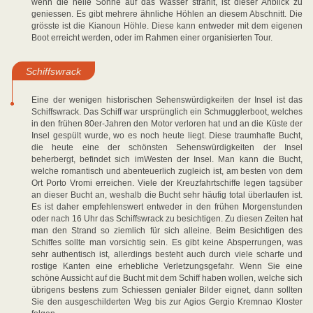
wenn die helle Sonne auf das Wasser strahlt, ist dieser Anblick zu
geniessen. Es gibt mehrere ähnliche Höhlen an diesem Abschnitt. Die
grösste ist die Kianoun Höhle. Diese kann entweder mit dem eigenen
Boot erreicht werden, oder im Rahmen einer organisierten Tour.
Schiffswrack
Eine der wenigen historischen Sehenswürdigkeiten der Insel ist das
Schiffswrack. Das Schiff war ursprünglich ein Schmugglerboot, welches
in den frühen 80er-Jahren den Motor verloren hat und an die Küste der
Insel gespült wurde, wo es noch heute liegt. Diese traumhafte Bucht,
die heute eine der schönsten Sehenswürdigkeiten der Insel
beherbergt, befindet sich imWesten der Insel. Man kann die Bucht,
welche romantisch und abenteuerlich zugleich ist, am besten von dem
Ort Porto Vromi erreichen. Viele der Kreuzfahrtschiffe legen tagsüber
an dieser Bucht an, weshalb die Bucht sehr häufig total überlaufen ist.
Es ist daher empfehlenswert entweder in den frühen Morgenstunden
oder nach 16 Uhr das Schiffswrack zu besichtigen. Zu diesen Zeiten hat
man den Strand so ziemlich für sich alleine. Beim Besichtigen des
Schiffes sollte man vorsichtig sein. Es gibt keine Absperrungen, was
sehr authentisch ist, allerdings besteht auch durch viele scharfe und
rostige Kanten eine erhebliche Verletzungsgefahr. Wenn Sie eine
schöne Aussicht auf die Bucht mit dem Schiff haben wollen, welche sich
übrigens bestens zum Schiessen genialer Bilder eignet, dann sollten
Sie den ausgeschilderten Weg bis zur Agios Gergio Kremnao Kloster