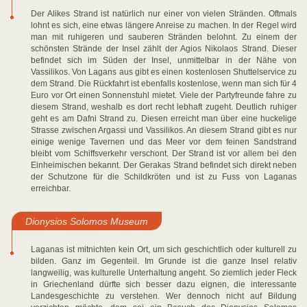
Der Alikes Strand ist natürlich nur einer von vielen Stränden. Oftmals
lohnt es sich, eine etwas längere Anreise zu machen. In der Regel wird
man mit ruhigeren und sauberen Stränden belohnt. Zu einem der
schönsten Strände der Insel zählt der Agios Nikolaos Strand. Dieser
befindet sich im Süden der Insel, unmittelbar in der Nähe von
Vassilikos. Von Lagans aus gibt es einen kostenlosen Shuttelservice zu
dem Strand. Die Rückfahrt ist ebenfalls kostenlose, wenn man sich für 4
Euro vor Ort einen Sonnenstuhl mietet. Viele der Partyfreunde fahre zu
diesem Strand, weshalb es dort recht lebhaft zugeht. Deutlich ruhiger
geht es am Dafni Strand zu. Diesen erreicht man über eine huckelige
Strasse zwischen Argassi und Vassilikos. An diesem Strand gibt es nur
einige wenige Tavernen und das Meer vor dem feinen Sandstrand
bleibt vom Schiffsverkehr verschont. Der Strand ist vor allem bei den
Einheimischen bekannt. Der Gerakas Strand befindet sich direkt neben
der Schutzone für die Schildkröten und ist zu Fuss von Laganas
erreichbar.
Dionysios Solomos Museum
Laganas ist mitnichten kein Ort, um sich geschichtlich oder kulturell zu
bilden. Ganz im Gegenteil. Im Grunde ist die ganze Insel relativ
langweilig, was kulturelle Unterhaltung angeht. So ziemlich jeder Fleck
in Griechenland dürfte sich besser dazu eignen, die interessante
Landesgeschichte zu verstehen. Wer dennoch nicht auf Bildung