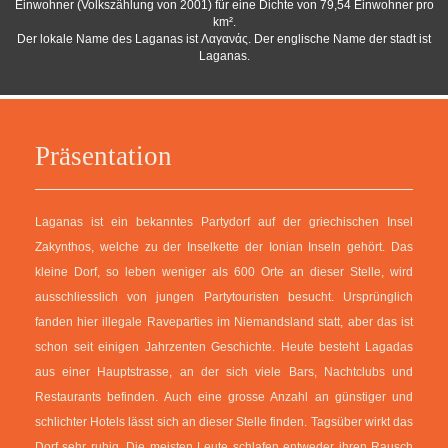
Einwohner (Volkszählung von 2001) für eine Dichte von 79,54 Einwohner pro
km².
Der lokale Name des Laganas ist Λαγανάς. Der englische Name der stadt ist
Laganas.
Präsentation
Laganas ist ein bekanntes Partydorf auf der griechischen Insel
Zakynthos, welche zu der Inselkette der Ionian Inseln gehört. Das
kleine Dorf, so leben weniger als 600 Orte an dieser Stelle, wird
ausschliesslich von jungen Partytouristen besucht. Ursprünglich
fanden hier illegale Raveparties im Niemandsland statt, aber das ist
schon seit einigen Jahrzenten Geschichte. Heute besteht Lagadas
aus einer Hauptstrasse, an der sich viele Bars, Nachtclubs und
Restaurants befinden. Auch eine grosse Anzahl an günstiger und
schlichter Hotels lässt sich an dieser Stelle finden. Tagsüber wirkt das
Dorf sehr ruhig. Die meisten Leute schlafen entweder ihren Rausch