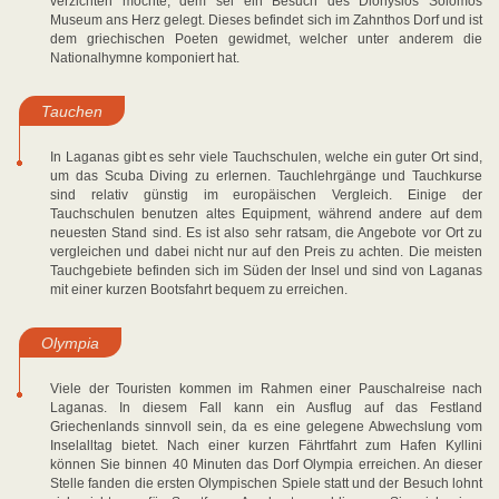
verzichten möchte, dem sei ein Besuch des Dionysios Solomos
Museum ans Herz gelegt. Dieses befindet sich im Zahnthos Dorf und ist
dem griechischen Poeten gewidmet, welcher unter anderem die
Nationalhymne komponiert hat.
Tauchen
In Laganas gibt es sehr viele Tauchschulen, welche ein guter Ort sind,
um das Scuba Diving zu erlernen. Tauchlehrgänge und Tauchkurse
sind relativ günstig im europäischen Vergleich. Einige der
Tauchschulen benutzen altes Equipment, während andere auf dem
neuesten Stand sind. Es ist also sehr ratsam, die Angebote vor Ort zu
vergleichen und dabei nicht nur auf den Preis zu achten. Die meisten
Tauchgebiete befinden sich im Süden der Insel und sind von Laganas
mit einer kurzen Bootsfahrt bequem zu erreichen.
Olympia
Viele der Touristen kommen im Rahmen einer Pauschalreise nach
Laganas. In diesem Fall kann ein Ausflug auf das Festland
Griechenlands sinnvoll sein, da es eine gelegene Abwechslung vom
Inselalltag bietet. Nach einer kurzen Fährtfahrt zum Hafen Kyllini
können Sie binnen 40 Minuten das Dorf Olympia erreichen. An dieser
Stelle fanden die ersten Olympischen Spiele statt und der Besuch lohnt