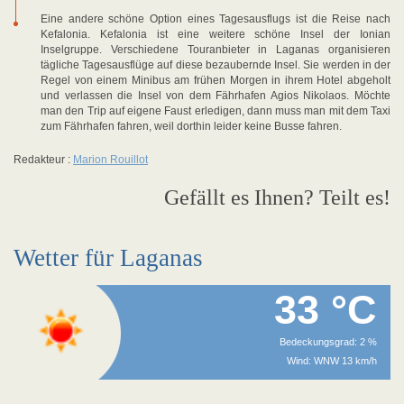
Eine andere schöne Option eines Tagesausflugs ist die Reise nach
Kefalonia. Kefalonia ist eine weitere schöne Insel der Ionian
Inselgruppe. Verschiedene Touranbieter in Laganas organisieren
tägliche Tagesausflüge auf diese bezaubernde Insel. Sie werden in der
Regel von einem Minibus am frühen Morgen in ihrem Hotel abgeholt
und verlassen die Insel von dem Fährhafen Agios Nikolaos. Möchte
man den Trip auf eigene Faust erledigen, dann muss man mit dem Taxi
zum Fährhafen fahren, weil dorthin leider keine Busse fahren.
Redakteur :
Marion Rouillot
Gefällt es Ihnen? Teilt es!
Wetter für Laganas
33 °C
Bedeckungsgrad: 2 %
Wind: WNW 13 km/h