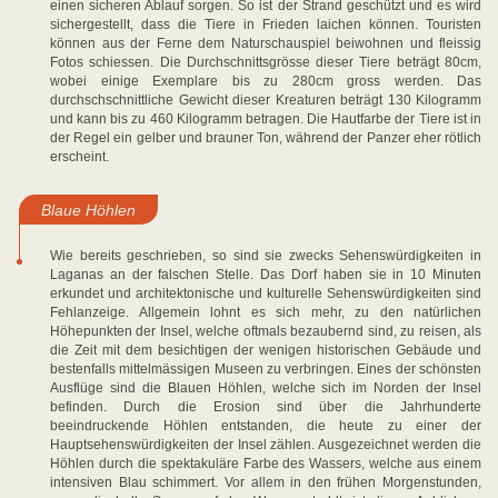
einen sicheren Ablauf sorgen. So ist der Strand geschützt und es wird
sichergestellt, dass die Tiere in Frieden laichen können. Touristen
können aus der Ferne dem Naturschauspiel beiwohnen und fleissig
Fotos schiessen. Die Durchschnittsgrösse dieser Tiere beträgt 80cm,
wobei einige Exemplare bis zu 280cm gross werden. Das
durchschschnittliche Gewicht dieser Kreaturen beträgt 130 Kilogramm
und kann bis zu 460 Kilogramm betragen. Die Hautfarbe der Tiere ist in
der Regel ein gelber und brauner Ton, während der Panzer eher rötlich
erscheint.
Blaue Höhlen
Wie bereits geschrieben, so sind sie zwecks Sehenswürdigkeiten in
Laganas an der falschen Stelle. Das Dorf haben sie in 10 Minuten
erkundet und architektonische und kulturelle Sehenswürdigkeiten sind
Fehlanzeige. Allgemein lohnt es sich mehr, zu den natürlichen
Höhepunkten der Insel, welche oftmals bezaubernd sind, zu reisen, als
die Zeit mit dem besichtigen der wenigen historischen Gebäude und
bestenfalls mittelmässigen Museen zu verbringen. Eines der schönsten
Ausflüge sind die Blauen Höhlen, welche sich im Norden der Insel
befinden. Durch die Erosion sind über die Jahrhunderte
beeindruckende Höhlen entstanden, die heute zu einer der
Hauptsehenswürdigkeiten der Insel zählen. Ausgezeichnet werden die
Höhlen durch die spektakuläre Farbe des Wassers, welche aus einem
intensiven Blau schimmert. Vor allem in den frühen Morgenstunden,