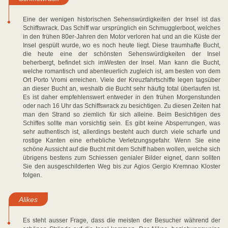
Eine der wenigen historischen Sehenswürdigkeiten der Insel ist das
Schiffswrack. Das Schiff war ursprünglich ein Schmugglerboot, welches
in den frühen 80er-Jahren den Motor verloren hat und an die Küste der
Insel gespült wurde, wo es noch heute liegt. Diese traumhafte Bucht,
die heute eine der schönsten Sehenswürdigkeiten der Insel
beherbergt, befindet sich imWesten der Insel. Man kann die Bucht,
welche romantisch und abenteuerlich zugleich ist, am besten von dem
Ort Porto Vromi erreichen. Viele der Kreuzfahrtschiffe legen tagsüber
an dieser Bucht an, weshalb die Bucht sehr häufig total überlaufen ist.
Es ist daher empfehlenswert entweder in den frühen Morgenstunden
oder nach 16 Uhr das Schiffswrack zu besichtigen. Zu diesen Zeiten hat
man den Strand so ziemlich für sich alleine. Beim Besichtigen des
Schiffes sollte man vorsichtig sein. Es gibt keine Absperrungen, was
sehr authentisch ist, allerdings besteht auch durch viele scharfe und
rostige Kanten eine erhebliche Verletzungsgefahr. Wenn Sie eine
schöne Aussicht auf die Bucht mit dem Schiff haben wollen, welche sich
übrigens bestens zum Schiessen genialer Bilder eignet, dann sollten
Sie den ausgeschilderten Weg bis zur Agios Gergio Kremnao Kloster
folgen.
Alikes
Es steht ausser Frage, dass die meisten der Besucher während der