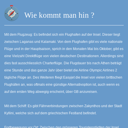
Wie kommt man hin ?
Mit dem Flugzeug: Es befindet sich ein Flughafen auf der Insel. Dieser liegt
zwischen Laganas und Kalamaki. Von dem Flughafen gibt es viele nationale
Flüge und in der Hauptsaison, sprich in den Monaten Mai bis Oktober, gibt es
eine Vielzahl Direktflüge von vielen deutschen Destinationen. Allerdings sind
dies fast ausschliesslich Charterflüge. Die Flugdauer bis nach Athen beträgt
eine Stunde und das ganze Jahr über bietet die Airline Olympic Airlines 2
tägliche Flüge an. Des Weiteren fliegt Easyjet die Insel von vielen brittischen
Flughäfen an, was oftmals eine günstige Alternativoption ist, auch wenn es
auf den ersten Weg abwegig erscheint, über GB anzureisen.
Mit dem Schiff: Es gibt Fährverbindungen zwischen Zakynthos und der Stadt
Kyllini, welche sich auf dem griechischen Festland befindet.
Fortbewegung vor Ort: Zwischen den grösseren Touristenstädten der Insel,