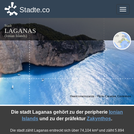
Stadte.co
Stadte.co
Toggle
Toggle
naviga
naviga
Stadt
LAGANAS
(Ionian Islands)
©welcometozante - Flickr Creative Commons
Die stadt Laganas gehört zu der peripherie
Ionian
Islands
und zu der präfektur
Zakynthos
.
Die stadt zählt Laganas erstreckt sich über 74,104 km² und zälht 5.894