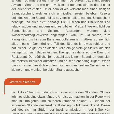
schönen Strände auf die Insel kommen. Der Alikes, beziehungsweise
Alykanas Strand, so wie er im Volksmund genannt wird, ist dabei einer
der erlebnisreichsten. Unter dem Alikes versteht man einen riesigen
Strandabschnitt, welcher sich unmittelbar zweier belebter Resorts
befindet. An dem Strand gibt es so ziemlich alles, was das Urlaubsherz
benötigt, und auch nicht benötigt. Die Duschen und Umkleiden sind
relativ sauber und modern und es gibt ein Vielzahl kostenpflichtiger
Sonnenliegen und Schirme. Ausserdem werden viele
Wassersportmöglichkeiten angefangen. Vom Jet Ski fahren, zum
Paragliding bis hin zum Bananenbootfahren ist in Alikes so ziemlich
alles möglich. Der nördliche Teil des Strands ist etwas ruhiger und
natürlicher. So gibt es an diester Stelle einige steinige Stellen, die sich
weniger gut zum Baden eignen. Hier gibt es dafür schöne Bars und
Restaurant. Der südliche Teil besteht aus feinem Strand, an dem sich
die meisten Besucher aufhalten und es sehr lebending zugeht. Wenn
Sie sich ausschliesslich erholen möchten, dann sollten Sie sich einen
kleineren und weniger belebten Strand aussuchen.
Weitere Strände
Der Alikes Strand ist natürlich nur einer von vielen Stränden. Oftmals
lohnt es sich, eine etwas längere Anreise zu machen. In der Regel wird
man mit ruhigeren und sauberen Stränden belohnt. Zu einem der
schönsten Strände der Insel zählt der Agios Nikolaos Strand. Dieser
befindet sich im Süden der Insel, unmittelbar in der Nähe von