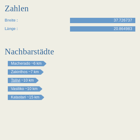
Zahlen
Breite :
37.726737
Länge :
20.864983
Nachbarstädte
Macherado
~6 km
Zakinthos
~7 km
Tsilivi
~10 km
Vasiliko
~10 km
Katastari
~15 km