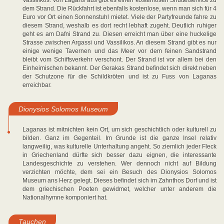
Vassilikos. Von Lagans aus gibt es einen kostenlosen Shuttelservice zu
dem Strand. Die Rückfahrt ist ebenfalls kostenlose, wenn man sich für 4
Euro vor Ort einen Sonnenstuhl mietet. Viele der Partyfreunde fahre zu
diesem Strand, weshalb es dort recht lebhaft zugeht. Deutlich ruhiger
geht es am Dafni Strand zu. Diesen erreicht man über eine huckelige
Strasse zwischen Argassi und Vassilikos. An diesem Strand gibt es nur
einige wenige Tavernen und das Meer vor dem feinen Sandstrand
bleibt vom Schiffsverkehr verschont. Der Strand ist vor allem bei den
Einheimischen bekannt. Der Gerakas Strand befindet sich direkt neben
der Schutzone für die Schildkröten und ist zu Fuss von Laganas
erreichbar.
Dionysios Solomos Museum
Laganas ist mitnichten kein Ort, um sich geschichtlich oder kulturell zu
bilden. Ganz im Gegenteil. Im Grunde ist die ganze Insel relativ
langweilig, was kulturelle Unterhaltung angeht. So ziemlich jeder Fleck
in Griechenland dürfte sich besser dazu eignen, die interessante
Landesgeschichte zu verstehen. Wer dennoch nicht auf Bildung
verzichten möchte, dem sei ein Besuch des Dionysios Solomos
Museum ans Herz gelegt. Dieses befindet sich im Zahnthos Dorf und ist
dem griechischen Poeten gewidmet, welcher unter anderem die
Nationalhymne komponiert hat.
Tauchen