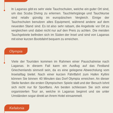
In Laganas gibt es sehr viele Tauchschulen, welche ein guter Ort sind,
um das Scuba Diving zu erlernen. Tauchlehrgänge und Tauchkurse
sind relativ günstig im europäischen Vergleich. Einige der
Tauchschulen benutzen altes Equipment, während andere auf dem
neuesten Stand sind. Es ist also sehr ratsam, die Angebote vor Ort zu
vergleichen und dabei nicht nur auf den Preis zu achten. Die meisten
Tauchgebiete befinden sich im Süden der Insel und sind von Laganas
mit einer kurzen Bootsfahrt bequem zu erreichen.
Olympia
Viele der Touristen kommen im Rahmen einer Pauschalreise nach
Laganas. In diesem Fall kann ein Ausflug auf das Festland
Griechenlands sinnvoll sein, da es eine gelegene Abwechslung vom
Inselalltag bietet. Nach einer kurzen Fährtfahrt zum Hafen Kyllini
können Sie binnen 40 Minuten das Dorf Olympia erreichen. An dieser
Stelle fanden die ersten Olympischen Spiele statt und der Besuch lohnt
sich nicht nur für Sportfans. Am besten schliessen Sie sich einer
organisierten Tour an, welche in Laganas beginnt und sie unter
Umständen sogar direkt an ihrem Hotel einsammelt.
Kefalonia