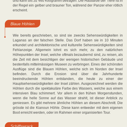
und kann bis zu 460 Kilogramm betragen. Die Hautfarbe der Tiere ist in
der Regel ein gelber und brauner Ton, während der Panzer eher rötlich
erscheint.
Blaue Höhlen
Wie bereits geschrieben, so sind sie zwecks Sehenswürdigkeiten in
Laganas an der falschen Stelle. Das Dorf haben sie in 10 Minuten
erkundet und architektonische und kulturelle Sehenswürdigkeiten sind
Fehlanzeige. Allgemein lohnt es sich mehr, zu den natürlichen
Höhepunkten der Insel, welche oftmals bezaubernd sind, zu reisen, als
die Zeit mit dem besichtigen der wenigen historischen Gebäude und
bestenfalls mittelmässigen Museen zu verbringen. Eines der schönsten
Ausflüge sind die Blauen Höhlen, welche sich im Norden der Insel
befinden. Durch die Erosion sind über die Jahrhunderte
beeindruckende Höhlen entstanden, die heute zu einer der
Hauptsehenswürdigkeiten der Insel zählen. Ausgezeichnet werden die
Höhlen durch die spektakuläre Farbe des Wassers, welche aus einem
intensiven Blau schimmert. Vor allem in den frühen Morgenstunden,
wenn die helle Sonne auf das Wasser strahlt, ist dieser Anblick zu
geniessen. Es gibt mehrere ähnliche Höhlen an diesem Abschnitt. Die
grösste ist die Kianoun Höhle. Diese kann entweder mit dem eigenen
Boot erreicht werden, oder im Rahmen einer organisierten Tour.
Schiffswrack