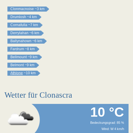
Clonmacnoise
~3 km
Drumlosh
~4 km
Cornafulla
~7 km
Derrylahan
~6 km
Ballynahown
~6 km
Fardrum
~8 km
Bellmount
~9 km
Belmont
~9 km
Athlone
~10 km
Wetter für Clonascra
10 °C
Bedeckungsgrad: 85 %
Wind: W 4 km/h