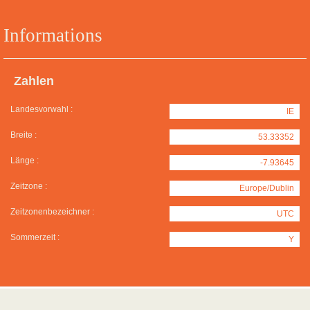
Informations
Zahlen
Landesvorwahl :
IE
Breite :
53.33352
Länge :
-7.93645
Zeitzone :
Europe/Dublin
Zeitzonenbezeichner :
UTC
Sommerzeit :
Y