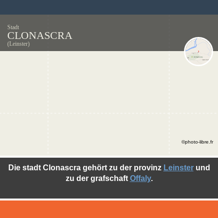
Stadt
CLONASCRA
(Leinster)
©photo-libre.fr
Die stadt Clonascra gehört zu der provinz
Leinster
und
zu der grafschaft
Offaly
.