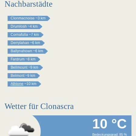
Nachbarstädte
Clonmacnoise
~3 km
Drumlosh
~4 km
Cornafulla
~7 km
Derrylahan
~6 km
Ballynahown
~6 km
Fardrum
~8 km
Bellmount
~9 km
Belmont
~9 km
Athlone
~10 km
Wetter für Clonascra
10 °C
Bedeckungsgrad: 85 %