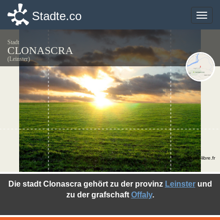
Stadte.co
Stadte.co
Toggle
Toggle
naviga
naviga
Stadt
CLONASCRA
(Leinster)
©photo-libre.fr
Die stadt Clonascra gehört zu der provinz
Leinster
und
zu der grafschaft
Offaly
.