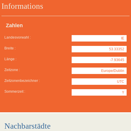
Informations
Zahlen
Landesvorwahl :
IE
Breite :
53.33352
Länge :
-7.93645
Zeitzone :
Europe/Dublin
Zeitzonenbezeichner :
UTC
Sommerzeit :
Y
Nachbarstädte