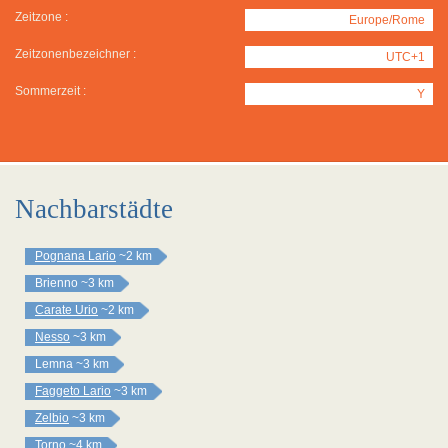
Zeitzone :
Europe/Rome
Zeitzonenbezeichner :
UTC+1
Sommerzeit :
Y
Nachbarstädte
Pognana Lario
~2 km
Brienno
~3 km
Carate Urio
~2 km
Nesso
~3 km
Lemna
~3 km
Faggeto Lario
~3 km
Zelbio
~3 km
Torno
~4 km