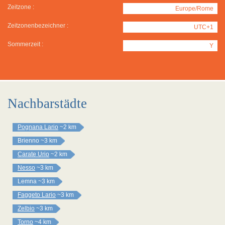
Zeitzone :
Europe/Rome
Zeitzonenbezeichner :
UTC+1
Sommerzeit :
Y
Nachbarstädte
Pognana Lario
~2 km
Brienno
~3 km
Carate Urio
~2 km
Nesso
~3 km
Lemna
~3 km
Faggeto Lario
~3 km
Zelbio
~3 km
Torno
~4 km