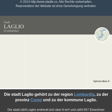
© 2014 http://www.stadte.co. Alle Rechte vorbehalten.
Reproduktion der Website ist ohne Genehmigung verboten.
Stadt
LAGLIO
(Lombardia)
©photo-libre.fr
Die stadt Laglio gehört zu der region
Lombardia
, zu der
provinz
Como
und zu der kommune Laglio.
Die stadt zählt Laglio erstreckt sich über 6 km² und zälht 957 Einwohner