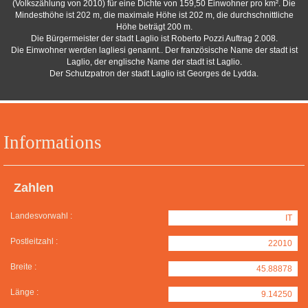
(Volkszählung von 2010) für eine Dichte von 159,50 Einwohner pro km². Die
Mindesthöhe ist 202 m, die maximale Höhe ist 202 m, die durchschnittliche
Höhe beträgt 200 m.
Die Bürgermeister der stadt Laglio ist Roberto Pozzi Auftrag 2.008.
Die Einwohner werden lagliesi genannt.. Der französische Name der stadt ist
Laglio, der englische Name der stadt ist Laglio.
Der Schutzpatron der stadt Laglio ist Georges de Lydda.
Informations
Zahlen
Landesvorwahl :
IT
Postleitzahl :
22010
Breite :
45.88878
Länge :
9.14250