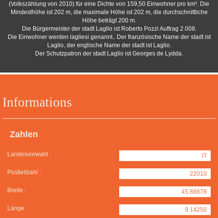
(Volkszählung von 2010) für eine Dichte von 159,50 Einwohner pro km². Die
Mindesthöhe ist 202 m, die maximale Höhe ist 202 m, die durchschnittliche
Höhe beträgt 200 m.
Die Bürgermeister der stadt Laglio ist Roberto Pozzi Auftrag 2.008.
Die Einwohner werden lagliesi genannt.. Der französische Name der stadt ist
Laglio, der englische Name der stadt ist Laglio.
Der Schutzpatron der stadt Laglio ist Georges de Lydda.
Informations
Zahlen
Landesvorwahl :
IT
Postleitzahl :
22010
Breite :
45.88878
Länge :
9.14250