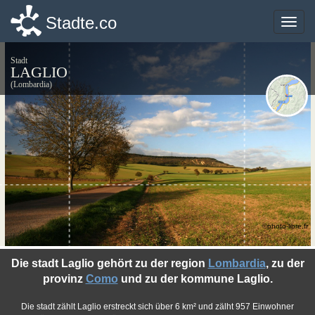
Stadte.co
Stadte.co
Toggle
Toggle
naviga
naviga
Stadt
LAGLIO
(Lombardia)
©photo-libre.fr
Die stadt Laglio gehört zu der region
Lombardia
, zu der
provinz
Como
und zu der kommune Laglio.
Die stadt zählt Laglio erstreckt sich über 6 km² und zälht 957 Einwohner