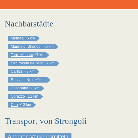
Nachbarstädte
Melissa
~5 km
Marina di Strongoli
~6 km
Torre Melissa
~7 km
San Nicola dell'Alto
~7 km
Carfizzi
~8 km
Rocca di Neto
~9 km
Casabona
~8 km
Corazzo
~12 km
Cirò
~13 km
Transport von Strongoli
Anderen Verkehrsmitteln