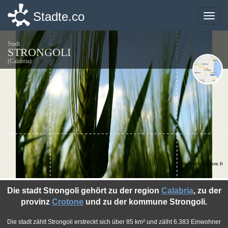
Stadte.co
Stadte.co
Toggle
Toggle
naviga
naviga
Stadt
STRONGOLI
(Calabria)
©photo-libre.fr
Die stadt Strongoli gehört zu der region
Calabria
, zu der
provinz
Crotone
und zu der kommune Strongoli.
Die stadt zählt Strongoli erstreckt sich über 85 km² und zälht 6.383 Einwohner