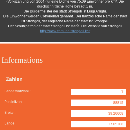
(Volkszählung von 2004) für eine Dichte von 75,09 Einwohner pro km². Die
durchschnittliche Höhe beträgt 1 m.
Die Bürgermeister der stadt Strongoli ist Luigi Arrighi.
Die Einwohner werden Cotronellari genannt.. Der französische Name der stadt
ist Strongoli, der englische Name der stadt ist Strongoli.
Der Schutzpatron der stadt Strongoli ist María. Die Website von Strongoli
http://www.comune.strongoli.kr.it
Informations
Zahlen
Landesvorwahl :
IT
Postleitzahl :
88815
Breite :
39.26608
Länge :
17.05108