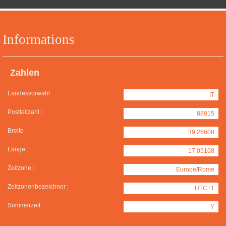
Informations
Zahlen
Landesvorwahl :
IT
Postleitzahl :
88815
Breite :
39.26608
Länge :
17.05108
Zeitzone :
Europe/Rome
Zeitzonenbezeichner :
UTC+1
Sommerzeit :
Y