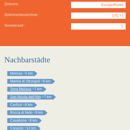
Zeitzone :
Europe/Rome
Zeitzonenbezeichner :
UTC+1
Sommerzeit :
Y
Nachbarstädte
Melissa
~5 km
Marina di Strongoli
~6 km
Torre Melissa
~7 km
San Nicola dell'Alto
~7 km
Carfizzi
~8 km
Rocca di Neto
~9 km
Casabona
~8 km
Corazzo
~12 km