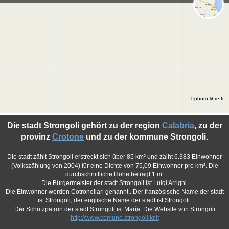
©photo-libre.fr
Die stadt Strongoli gehört zu der region
Calabria
, zu der
provinz
Crotone
und zu der kommune Strongoli.
Die stadt zählt Strongoli erstreckt sich über 85 km² und zälht 6.383 Einwohner
(Volkszählung von 2004) für eine Dichte von 75,09 Einwohner pro km². Die
durchschnittliche Höhe beträgt 1 m.
Die Bürgermeister der stadt Strongoli ist Luigi Arrighi.
Die Einwohner werden Cotronellari genannt.. Der französische Name der stadt
ist Strongoli, der englische Name der stadt ist Strongoli.
Der Schutzpatron der stadt Strongoli ist María. Die Website von Strongoli
http://www.comune.strongoli.kr.it