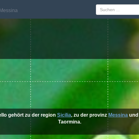
Messina
Messina
ello gehört zu der region
Sicilia
, zu der provinz
Messina
und
Taormina.