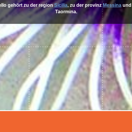
ello gehört zu der region
Sicilia
, zu der provinz
Messina
und
Taormina.