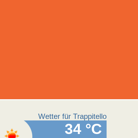
Wetter für Trappitello
34 °C