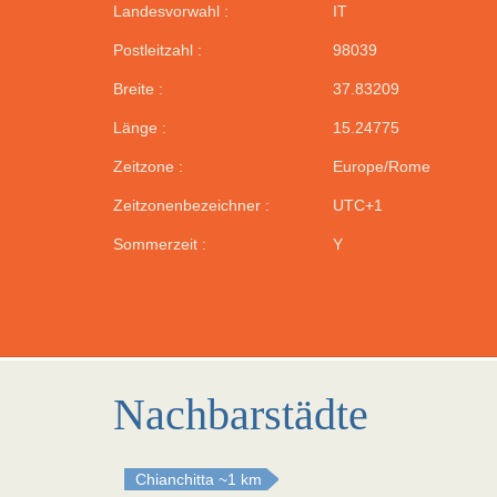
Landesvorwahl :
IT
Postleitzahl :
98039
Breite :
37.83209
Länge :
15.24775
Zeitzone :
Europe/Rome
Zeitzonenbezeichner :
UTC+1
Sommerzeit :
Y
Nachbarstädte
Chianchitta
~1 km