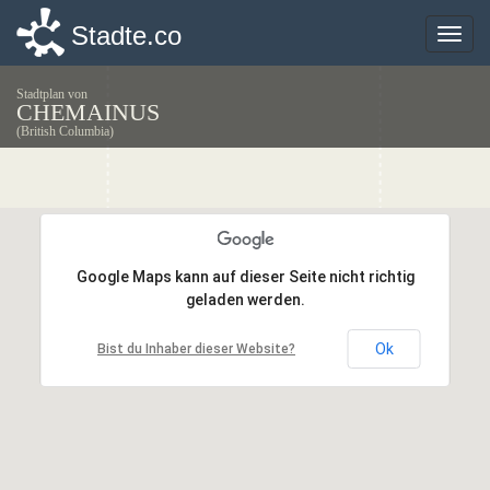
Stadte.co
Stadte.co
Toggle
Toggle
naviga
naviga
Stadtplan von
CHEMAINUS
(British Columbia)
Google Maps kann auf dieser Seite nicht richtig
Google Maps kann auf dieser Seite nicht richtig
geladen werden.
geladen werden.
Ok
Ok
Bist du Inhaber dieser Website?
Bist du Inhaber dieser Website?