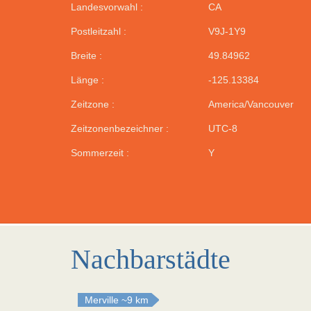
Landesvorwahl :
CA
Postleitzahl :
V9J-1Y9
Breite :
49.84962
Länge :
-125.13384
Zeitzone :
America/Vancouver
Zeitzonenbezeichner :
UTC-8
Sommerzeit :
Y
Nachbarstädte
Merville
~9 km