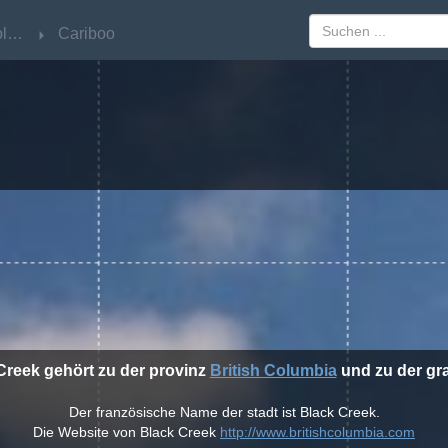
British Columbia
British Columbia
Cariboo
Cariboo
 Creek gehört zu der provinz
British Columbia
und zu der gr
Der französische Name der stadt ist Black Creek.
Die Website von Black Creek
http://www.britishcolumbia.com