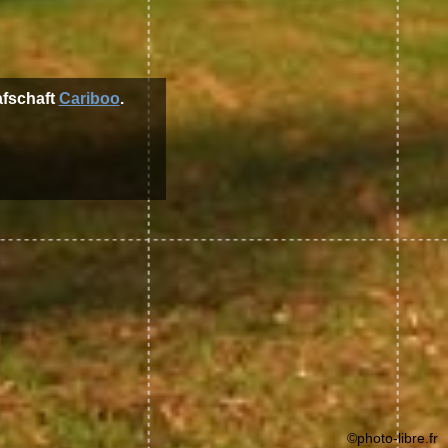
afschaft
Cariboo
.
©photo-libre.fr