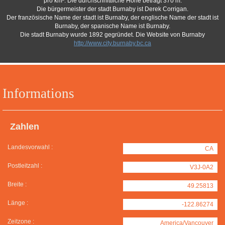
pro km². Die durchschnittliche Höhe beträgt 370 m.
Die bürgermeister der stadt Burnaby ist Derek Corrigan.
Der französische Name der stadt ist Burnaby, der englische Name der stadt ist
Burnaby, der spanische Name ist Burnaby.
Die stadt Burnaby wurde 1892 gegründet. Die Website von Burnaby
http://www.city.burnaby.bc.ca
Informations
Zahlen
Landesvorwahl :
CA
Postleitzahl :
V3J-0A2
Breite :
49.25813
Länge :
-122.86274
Zeitzone :
America/Vancouver