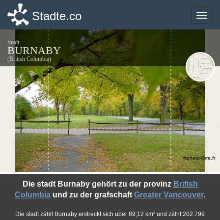
Stadte.co
Stadte.co
Toggle
Toggle
naviga
naviga
Stadt
BURNABY
(British Columbia)
©photo-libre.fr
Die stadt Burnaby gehört zu der provinz
British
Columbia
und zu der grafschaft
Greater Vancouver
.
Die stadt zählt Burnaby erstreckt sich über 89,12 km² und zälht 202.799