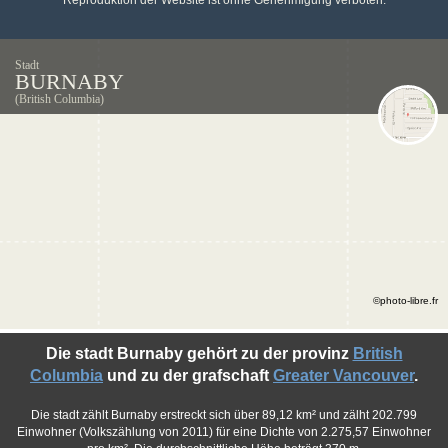
Reproduktion der Website ist ohne Genehmigung verboten.
Stadt
BURNABY
(British Columbia)
©photo-libre.fr
Die stadt Burnaby gehört zu der provinz
British
Columbia
und zu der grafschaft
Greater Vancouver
.
Die stadt zählt Burnaby erstreckt sich über 89,12 km² und zälht 202.799
Einwohner (Volkszählung von 2011) für eine Dichte von 2.275,57 Einwohner