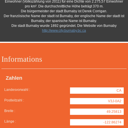
Einwohner (Volkszählung von 2011) für eine Dichte von 2.275,57 Einwohner
pro km². Die durchschnittliche Höhe beträgt 370 m.
Die bürgermeister der stadt Burnaby ist Derek Corrigan.
Der französische Name der stadt ist Burnaby, der englische Name der stadt ist
Burnaby, der spanische Name ist Burnaby.
Die stadt Burnaby wurde 1892 gegründet. Die Website von Burnaby
http://www.city.burnaby.bc.ca
Informations
Zahlen
Landesvorwahl :
CA
Postleitzahl :
V3J-0A2
Breite :
49.25813
Länge :
-122.86274