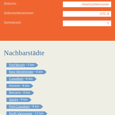
Zeitzone :
America/Vancouver
Zeitzonenbezeichner :
UTC-8
Sommerzeit :
Y
Nachbarstädte
Port Moody
~3 km
New Westminster
~4 km
Coquitlam
~6 km
Anmore
~9 km
Belcarra
~8 km
Surrey
~9 km
Port Coquitlam
~9 km
North Vancouver
~12 km