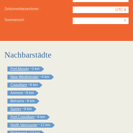
Zeitzonenbezeichner :
UTC-8
Sommerzeit :
Y
Nachbarstädte
Port Moody
~3 km
New Westminster
~4 km
Coquitlam
~6 km
Anmore
~9 km
Belcarra
~8 km
Surrey
~9 km
Port Coquitlam
~9 km
North Vancouver
~12 km