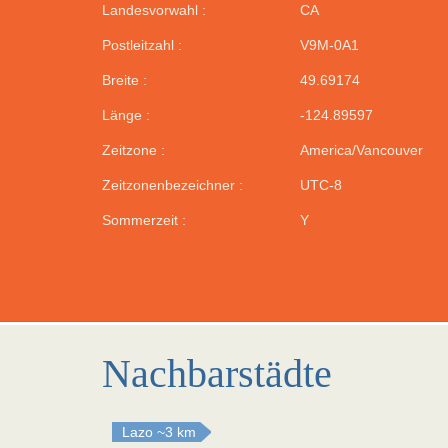
Landesvorwahl :
CA
Postleitzahl :
V9M-0A1
Breite :
49.69174
Länge :
-124.89597
Zeitzone :
America/Vancouver
Zeitzonenbezeichner :
UTC-8
Sommerzeit :
Y
Nachbarstädte
Lazo
~3 km