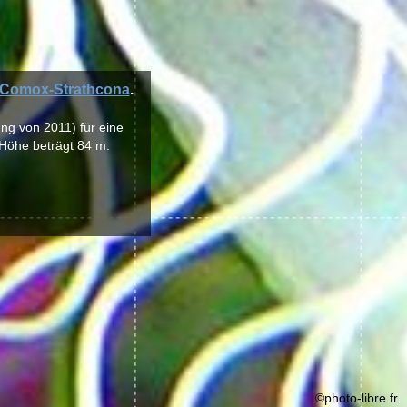
Comox-Strathcona
.
ng von 2011) für eine
 Höhe beträgt 84 m.
©photo-libre.fr