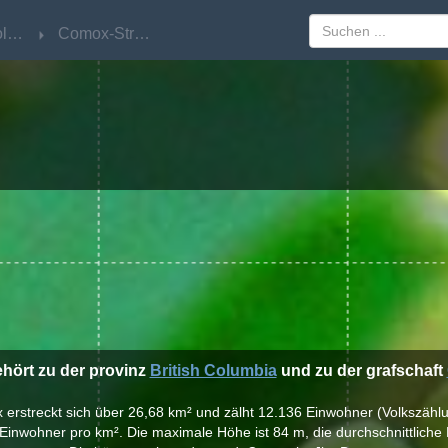
British Columbia
British Columbia
Comox-Strathcona
Comox-Strathcona
hört zu der provinz
British Columbia
und zu der grafschaft
x erstreckt sich über 26,68 km² und zälht 12.136 Einwohner (Volkszählu
Einwohner pro km². Die maximale Höhe ist 84 m, die durchschnittliche