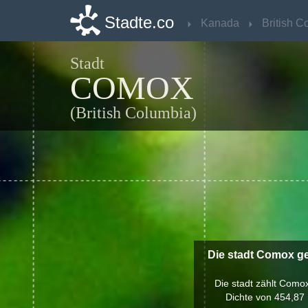
Stadte.co
Stadte.co
Kanada
Kanada
Stadt
COMOX
(British Columbia)
Die stadt Comox ge
Die stadt zählt Como
Dichte von 454,87 