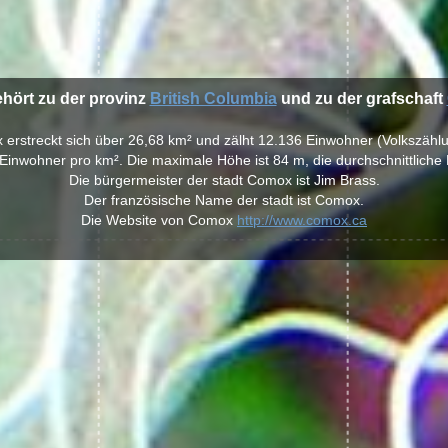
hört zu der provinz
British Columbia
und zu der grafschaft
x erstreckt sich über 26,68 km² und zälht 12.136 Einwohner (Volkszählu
Einwohner pro km². Die maximale Höhe ist 84 m, die durchschnittliche
Die bürgermeister der stadt Comox ist Jim Brass.
Der französische Name der stadt ist Comox.
Die Website von Comox
http://www.comox.ca