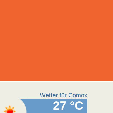
Wetter für Comox
27 °C