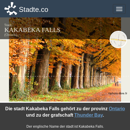
Stadte.co
Stadte.co
Toggle
Toggle
naviga
naviga
Stadt
KAKABEKA FALLS
(Ontario)
©photo-libre.fr
Die stadt Kakabeka Falls gehört zu der provinz
Ontario
und zu der grafschaft
Thunder Bay
.
Der englische Name der stadt ist Kakabeka Falls.