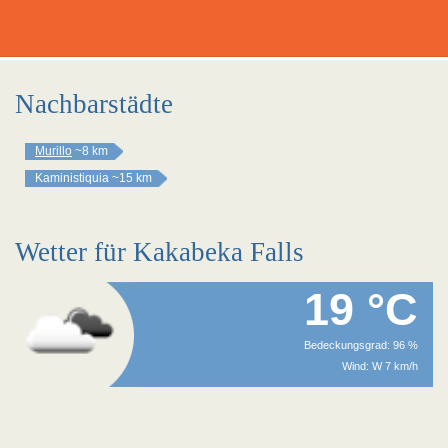
Nachbarstädte
Murillo
~8 km
Kaministiquia
~15 km
Wetter für Kakabeka Falls
19 °C
Bedeckungsgrad: 96 %
Wind: W 7 km/h