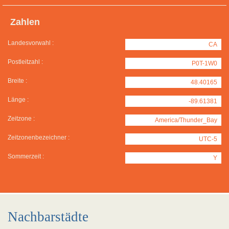
Zahlen
Landesvorwahl :
CA
Postleitzahl :
P0T-1W0
Breite :
48.40165
Länge :
-89.61381
Zeitzone :
America/Thunder_Bay
Zeitzonenbezeichner :
UTC-5
Sommerzeit :
Y
Nachbarstädte