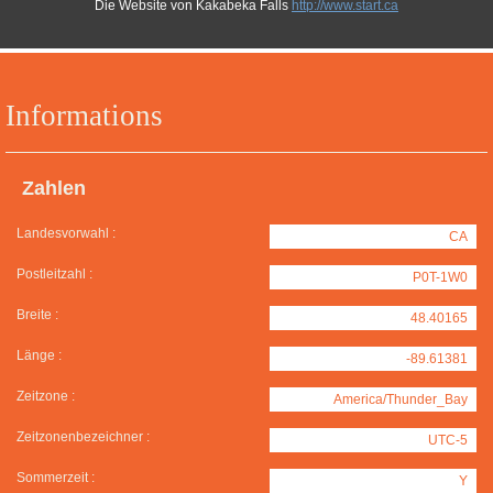
Die Website von Kakabeka Falls
http://www.start.ca
Informations
Zahlen
Landesvorwahl :
CA
Postleitzahl :
P0T-1W0
Breite :
48.40165
Länge :
-89.61381
Zeitzone :
America/Thunder_Bay
Zeitzonenbezeichner :
UTC-5
Sommerzeit :
Y