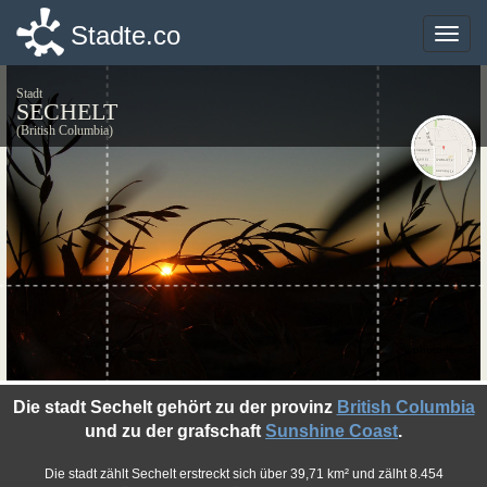
Stadte.co
Stadte.co
Toggle
Toggle
naviga
naviga
Stadt
SECHELT
(British Columbia)
©photo-libre.fr
Die stadt Sechelt gehört zu der provinz
British Columbia
und zu der grafschaft
Sunshine Coast
.
Die stadt zählt Sechelt erstreckt sich über 39,71 km² und zälht 8.454