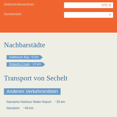
Zeitzonenbezeichner :
UTC-8
Sommerzeit :
Y
Nachbarstädte
Halfmoon Bay
~0 km
Roberts Creek
~10 km
Transport von Sechelt
Anderen Verkehrsmitteln
Nanaimo Harbour Water Airport
~35 km
Nanaimo
~48 km