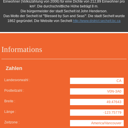
Einwohner (Volkszählung von 2006) für eine Dichte von 212,89 Einwohner pro
km². Die durchschnittliche Höhe beträgt 8 m.
Die bürgermeister der stadt Sechelt ist John Henderson.
Das Motto der Sechelt ist "'Blessed by Sun and Seas'". Die stadt Sechelt wurde
1862 gegründet. Die Website von Sechelt
http://www.district.sechelt.bc.ca
Informations
Zahlen
Landesvorwahl :
CA
Postleitzahl :
V0N-3A0
Breite :
49.47643
Länge :
-123.75779
Zeitzone :
America/Vancouver