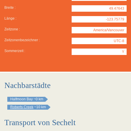
Breite :
49.47643
Länge :
-123.75779
Zeitzone :
America/Vancouver
Zeitzonenbezeichner :
UTC-8
Sommerzeit :
Y
Nachbarstädte
Halfmoon Bay
~0 km
Roberts Creek
~10 km
Transport von Sechelt