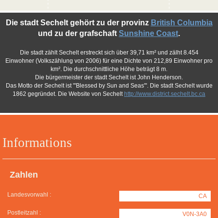
Die stadt Sechelt gehört zu der provinz
British Columbia
und zu der grafschaft
Sunshine Coast
.
Die stadt zählt Sechelt erstreckt sich über 39,71 km² und zälht 8.454
Einwohner (Volkszählung von 2006) für eine Dichte von 212,89 Einwohner pro
km². Die durchschnittliche Höhe beträgt 8 m.
Die bürgermeister der stadt Sechelt ist John Henderson.
Das Motto der Sechelt ist "'Blessed by Sun and Seas'". Die stadt Sechelt wurde
1862 gegründet. Die Website von Sechelt
http://www.district.sechelt.bc.ca
Informations
Zahlen
Landesvorwahl :
CA
Postleitzahl :
V0N-3A0