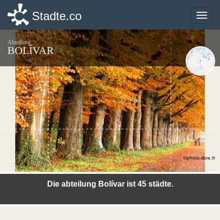
Stadte.co
Stadte.co
Toggle
Toggle
naviga
naviga
Abteilung
BOLÍVAR
©photo-libre.fr
Die abteilung Bolívar ist 45 städte.