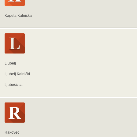
Kapela Kalnička
Ljubelj
Ljubelj Kalnički
Ljubešćica
Rakovec