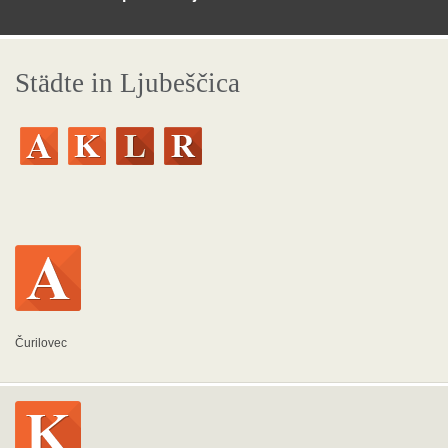
Städte in Ljubeščica
Čurilovec