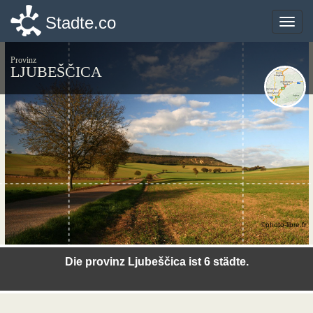
Stadte.co
Stadte.co
Toggle
Toggle
naviga
naviga
Provinz
LJUBEŠČICA
©photo-libre.fr
Die provinz Ljubeščica ist 6 städte.