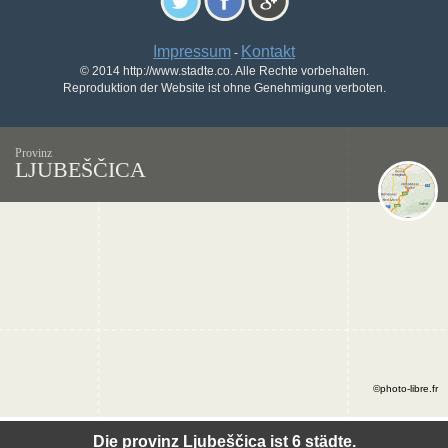
Impressum
Kontakt
-
© 2014 http://www.stadte.co. Alle Rechte vorbehalten.
Reproduktion der Website ist ohne Genehmigung verboten.
Provinz
LJUBEŠČICA
©photo-libre.fr
Die provinz Ljubeščica ist 6 städte.