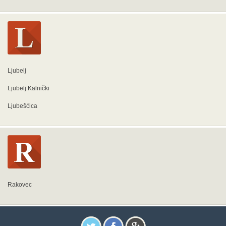
Ljubelj
Ljubelj Kalnički
Ljubešćica
Rakovec