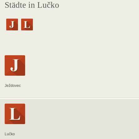
Städte in Lučko
Ježdovec
Lučko