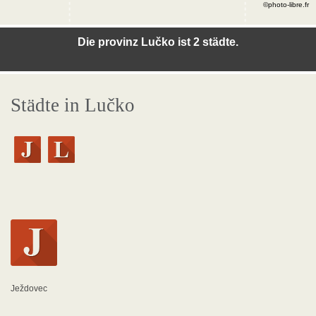
©photo-libre.fr
Die provinz Lučko ist 2 städte.
Städte in Lučko
Ježdovec