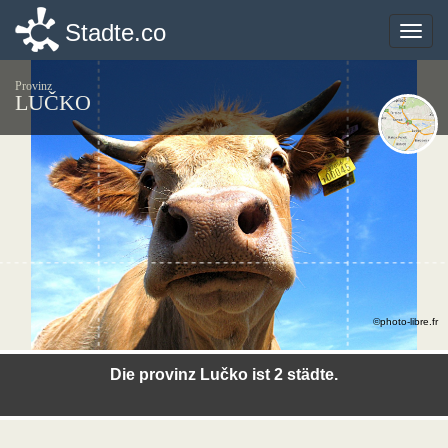
Stadte.co
Stadte.co
Toggle
Toggle
naviga
naviga
Provinz
LUČKO
©photo-libre.fr
Die provinz Lučko ist 2 städte.