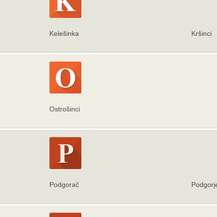
Kelešinka
Kršinci
Ostrošinci
Podgorač
Podgorj