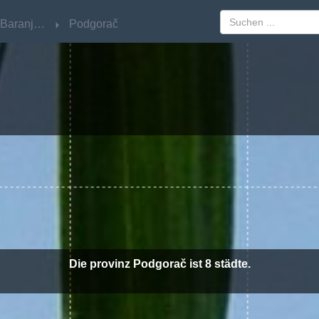
Osječko-Baranjska
Osječko-Baranjska
Podgorač
Podgorač
Die provinz Podgorač ist 8 städte.