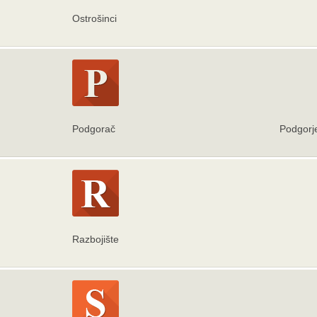
Ostrošinci
Podgorač
Podgorj
Razbojište