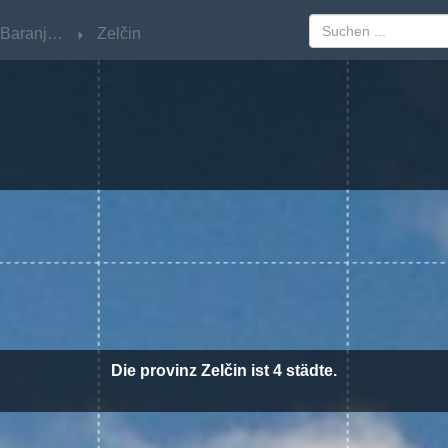
Osječko-Baranjska
Osječko-Baranjska
Zelčin
Zelčin
Die provinz Zelčin ist 4 städte.