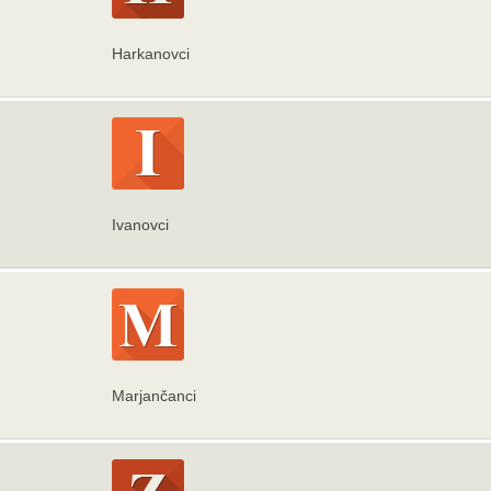
Harkanovci
Ivanovci
Marjančanci