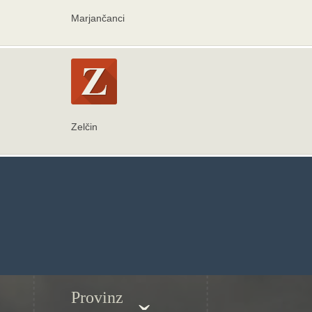
Marjančanci
Zelčin
Provinz