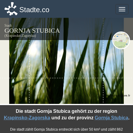
Stadte.co
Stadte.co
Toggle
Toggle
naviga
naviga
Stadt
GORNJA STUBICA
(Krapinsko-Zagorska)
©photo-libre.fr
Die stadt Gornja Stubica gehört zu der region
Krapinsko-Zagorska
und zu der provinz
Gornja Stubica
.
Die stadt zählt Gornja Stubica erstreckt sich über 50 km² und zälht 862