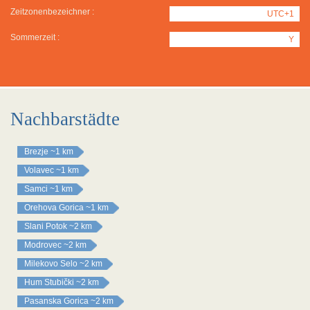
Zeitzonenbezeichner :
UTC+1
Sommerzeit :
Y
Nachbarstädte
Brezje
~1 km
Volavec
~1 km
Samci
~1 km
Orehova Gorica
~1 km
Slani Potok
~2 km
Modrovec
~2 km
Milekovo Selo
~2 km
Hum Stubički
~2 km
Pasanska Gorica
~2 km