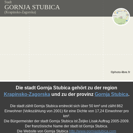
Stadt
GORNJA STUBICA
(Krapinsko-Zagorska)
©photo-libre.fr
Die stadt Gornja Stubica gehört zu der region
Krapinsko-Zagorska
und zu der provinz
Gornja Stubica
.
Die stadt zählt Gornja Stubica erstreckt sich über 50 km² und zälht 862
Einwohner (Volkszählung von 2001) für eine Dichte von 17,24 Einwohner pro
km².
Die Bürgermeister der stadt Gornja Stubica ist Željko Lisak Auftrag 2005-2009.
Der französische Name der stadt ist Gornja Stubica.
Die Website von Gornja Stubica
http://www.gornjastubica.com