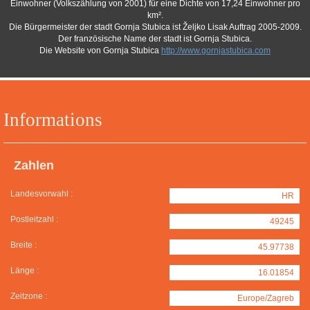
Einwohner (Volkszählung von 2001) für eine Dichte von 17,24 Einwohner pro
km².
Die Bürgermeister der stadt Gornja Stubica ist Željko Lisak Auftrag 2005-2009.
Der französische Name der stadt ist Gornja Stubica.
Die Website von Gornja Stubica
http://www.gornjastubica.com
Informations
Zahlen
Landesvorwahl :
HR
Postleitzahl :
49245
Breite :
45.97738
Länge :
16.01854
Zeitzone :
Europe/Zagreb