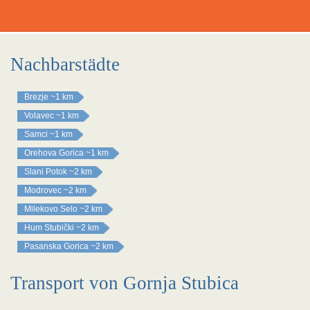
Nachbarstädte
Brezje
~1 km
Volavec
~1 km
Samci
~1 km
Orehova Gorica
~1 km
Slani Potok
~2 km
Modrovec
~2 km
Milekovo Selo
~2 km
Hum Stubički
~2 km
Pasanska Gorica
~2 km
Transport von Gornja Stubica