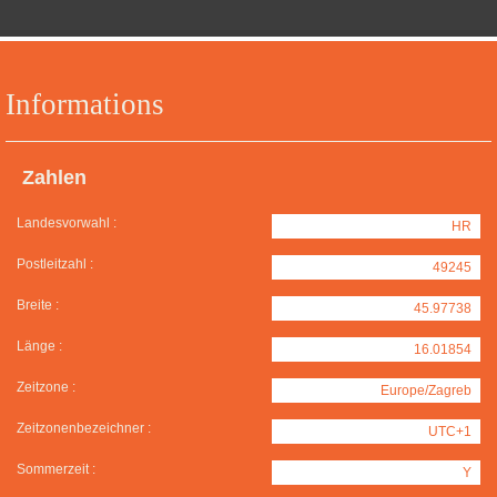
Informations
Zahlen
Landesvorwahl :
HR
Postleitzahl :
49245
Breite :
45.97738
Länge :
16.01854
Zeitzone :
Europe/Zagreb
Zeitzonenbezeichner :
UTC+1
Sommerzeit :
Y