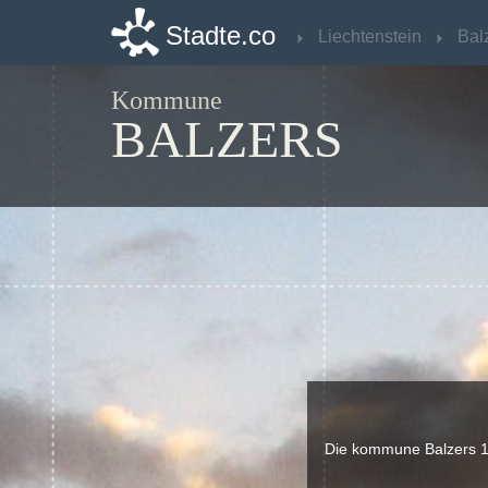
Stadte.co
Stadte.co
Liechtenstein
Liechtenstein
Bal
Bal
Kommune
BALZERS
Die kommune Balzers 19