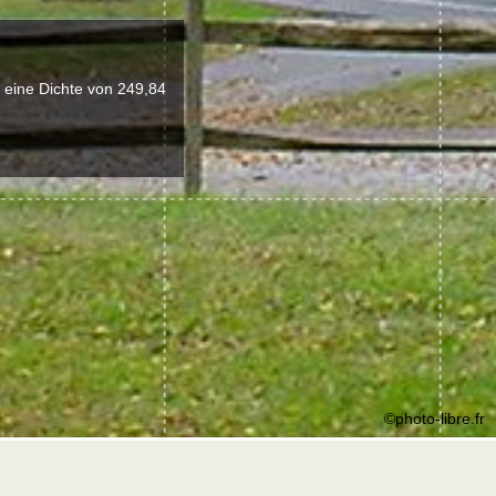
 eine Dichte von 249,84
©photo-libre.fr