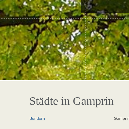
Städte in Gamprin
Bendern
Gampri