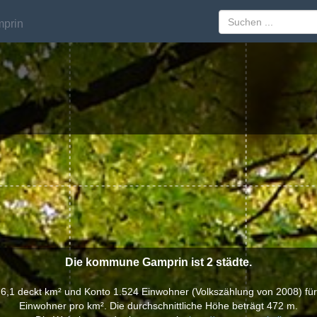
prin
prin
Die kommune Gamprin ist 2 städte.
1 deckt km² und Konto 1.524 Einwohner (Volkszählung von 2008) für
Einwohner pro km². Die durchschnittliche Höhe beträgt 472 m.