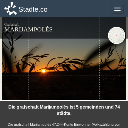
Stadte.co
Stadte.co
Toggle
Toggle
naviga
naviga
Grafschaft
MARIJAMPOLĖS
©photo-libre.fr
Die grafschaft Marijampolės ist 5 gemeinden und 74
städte.
Die grafschaft Marijampolės 47.244-Konto Einwohner (Volkszählung von