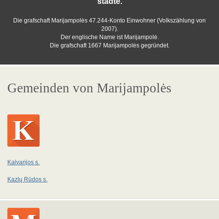
städte.
Die grafschaft Marijampolės 47.244-Konto Einwohner (Volkszählung von
2007).
Der englische Name ist Marijampolė.
Die grafschaft 1667 Marijampolės gegründet.
Gemeinden von Marijampolės
Kalvarijos s.
Kazlų Rūdos s.