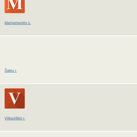
Marijampolės s.
Šakių r.
Vilkaviškio r.