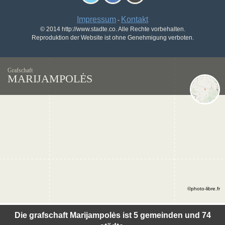
Impressum
Kontakt
-
© 2014 http://www.stadte.co. Alle Rechte vorbehalten.
Reproduktion der Website ist ohne Genehmigung verboten.
Grafschaft
MARIJAMPOLĖS
©photo-libre.fr
Die grafschaft Marijampolės ist 5 gemeinden und 74