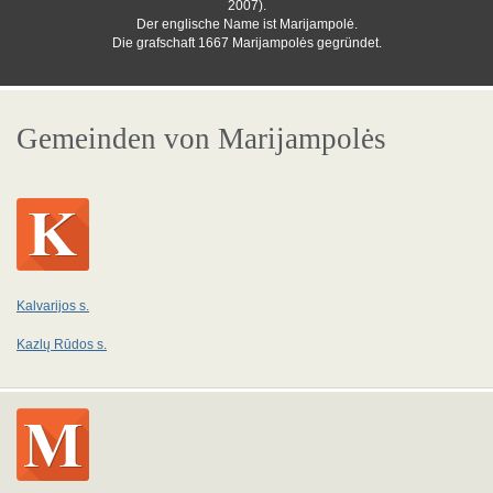
2007).
Der englische Name ist Marijampolė.
Die grafschaft 1667 Marijampolės gegründet.
Gemeinden von Marijampolės
Kalvarijos s.
Kazlų Rūdos s.