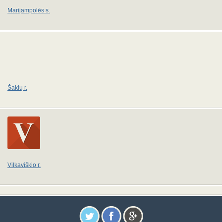
Marijampolės s.
Šakių r.
Vilkaviškio r.