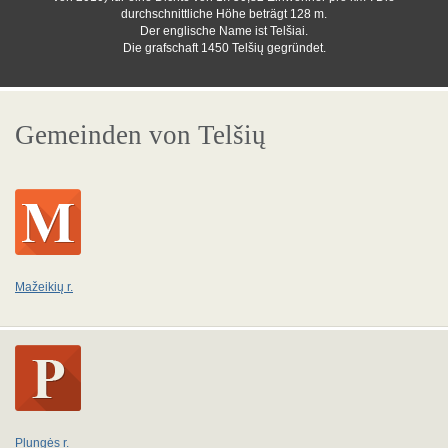
durchschnittliche Höhe beträgt 128 m.
Der englische Name ist Telšiai.
Die grafschaft 1450 Telšių gegründet.
Gemeinden von Telšių
Mažeikių r.
Plungės r.