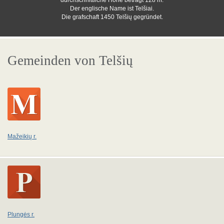
durchschnittliche Höhe beträgt 128 m.
Der englische Name ist Telšiai.
Die grafschaft 1450 Telšių gegründet.
Gemeinden von Telšių
Mažeikių r.
Plungės r.