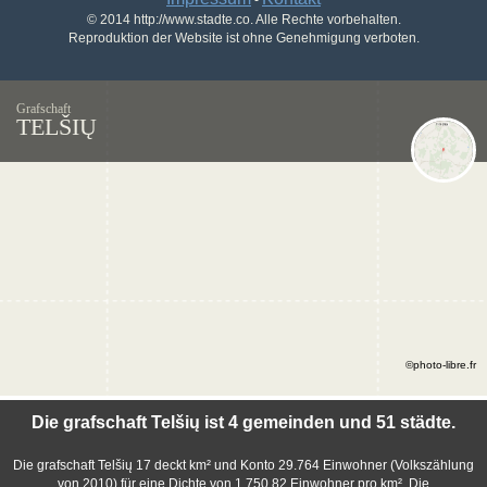
-
© 2014 http://www.stadte.co. Alle Rechte vorbehalten.
Reproduktion der Website ist ohne Genehmigung verboten.
Grafschaft
TELŠIŲ
©photo-libre.fr
Die grafschaft Telšių ist 4 gemeinden und 51 städte.
Die grafschaft Telšių 17 deckt km² und Konto 29.764 Einwohner (Volkszählung
von 2010) für eine Dichte von 1.750,82 Einwohner pro km². Die