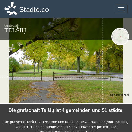
Stadte.co
Stadte.co
Toggle
Toggle
naviga
naviga
Grafschaft
TELŠIŲ
©photo-libre.fr
Die grafschaft Telšių ist 4 gemeinden und 51 städte.
Die grafschaft Telšių 17 deckt km² und Konto 29.764 Einwohner (Volkszählung
von 2010) für eine Dichte von 1.750,82 Einwohner pro km². Die