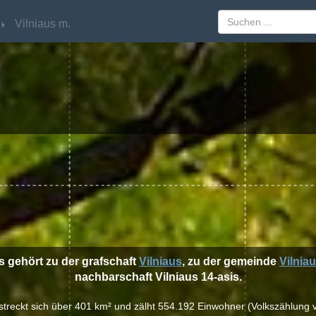
Vilniaus m.
Vilniaus m.
us gehört zu der grafschaft
Vilniaus
, zu der gemeinde
Vilnia
nachbarschaft Vilniaus 14-asis.
erstreckt sich über 401 km² und zälht 554.192 Einwohner (Volkszählung 