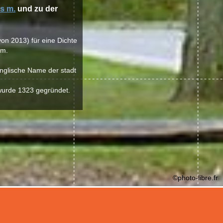
us m.
und zu der
von 2013) für eine Dichte
 m.
 englische Name der stadt
s wurde 1323 gegründet.
©photo-libre.fr