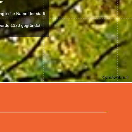
 m.
 englische Name der stadt
s wurde 1323 gegründet.
©photo-libre.fr