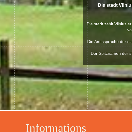
Die stadt Vilni
Die stadt zählt Vilnius 
vo
Die Amtssprache der stad
Der Spitznamen der sta
Informations