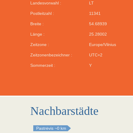
Landesvorwahl :
LT
Postleitzahl :
11341
Breite :
54.68939
Länge :
25.28002
Zeitzone :
Europe/Vilnius
Zeitzonenbezeichner :
UTC+2
Sommerzeit :
Y
Nachbarstädte
Pastrėvis
~0 km