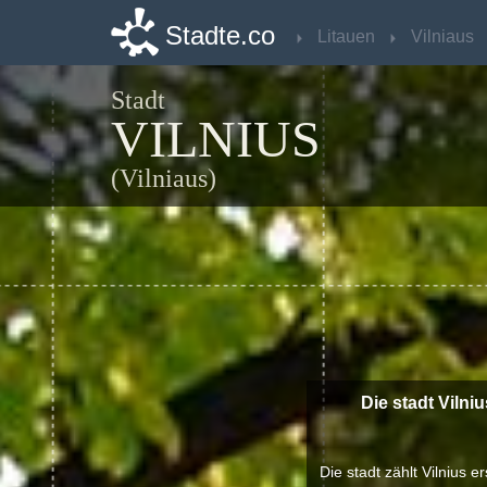
Stadte.co
Stadte.co
Litauen
Litauen
Vilniaus
Vilniaus
Stadt
VILNIUS
(Vilniaus)
Die stadt Vilni
Die stadt zählt Vilnius 