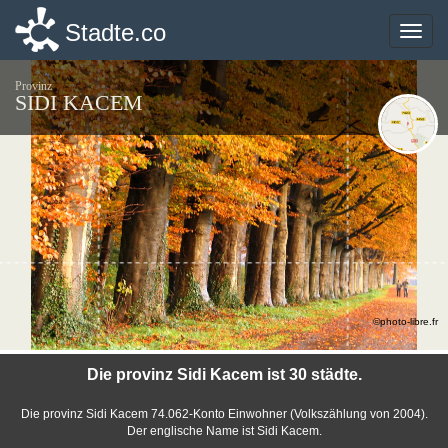
Stadte.co
Stadte.co
Toggle
Toggle
naviga
naviga
Provinz
SIDI KACEM
©photo-libre.fr
Die provinz Sidi Kacem ist 30 städte.
Die provinz Sidi Kacem 74.062-Konto Einwohner (Volkszählung von 2004).
Der englische Name ist Sidi Kacem.