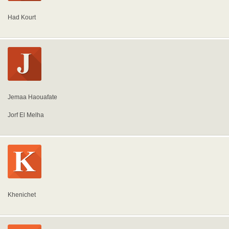
Had Kourt
Jemaa Haouafate
Jorf El Melha
Khenichet