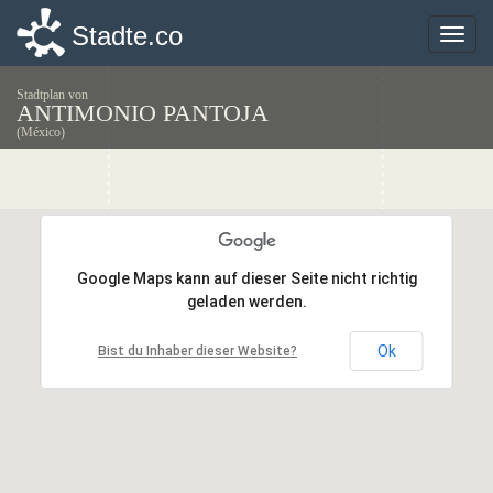
Stadte.co
Stadte.co
Toggle
Toggle
naviga
naviga
Stadtplan von
ANTIMONIO PANTOJA
(México)
Google Maps kann auf dieser Seite nicht richtig
Google Maps kann auf dieser Seite nicht richtig
geladen werden.
geladen werden.
Ok
Ok
Bist du Inhaber dieser Website?
Bist du Inhaber dieser Website?